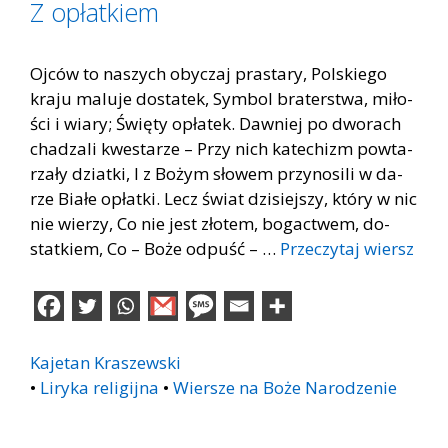
Z opłatkiem
Oj­ców to na­szych oby­czaj pra­sta­ry, Pol­skie­go
kra­ju ma­lu­je do­sta­tek, Sym­bol bra­ter­stwa, mi­ło­
ści i wia­ry; Świę­ty opła­tek. Daw­niej po dwo­rach
cha­dza­li kwe­sta­rze – Przy nich ka­te­chizm po­wta­
rza­ły dziat­ki, I z Bo­żym sło­wem przy­no­si­li w da­
rze Bia­łe opłat­ki. Lecz świat dzi­siej­szy, któ­ry w nic
nie wie­rzy, Co nie jest zło­tem, bo­gac­twem, do­
stat­kiem, Co – Boże od­puść – …
Przeczytaj wiersz
Kajetan Kraszewski
•
Liryka religijna
•
Wiersze na Boże Narodzenie