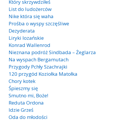
Który skrzywdziłeś
List do ludożerców
Nike która się waha
Prośba o wyspy szczęśliwe
Dezyderata
Liryki lozańskie
Konrad Wallenrod
Nieznana podróż Sindbada – Żeglarza
Na wyspach Bergamutach
Przygody Pchły Szachrajki
120 przygód Koziołka Matołka
Chory kotek
Śpieszmy się
Smutno mi, Boże!
Reduta Ordona
Idzie Grześ
Oda do młodości