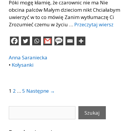
Póki mogę kłamię, że czarownic nie ma Nie
obcina palców Małym dzieciom nikt Chciałabym
uwierzyć w to co mówię Zanim wytłumaczę Ci
Zrozumieć czemu w życiu …
Przeczytaj wiersz
Anna Saraniecka
•
Kołysanki
Post
1
2
…
5
Następne →
navigation
Szukaj
Szukaj