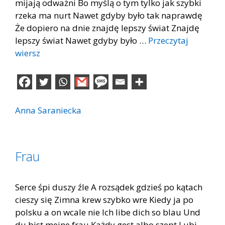
mijają odważni Bo myślą o tym tylko jak szybki
rzeka ma nurt Nawet gdyby było tak naprawdę
Że dopiero na dnie znajdę lepszy świat Znajdę
lepszy świat Nawet gdyby było …
Przeczytaj
wiersz
Anna Saraniecka
Frau
Serce śpi duszy źle A rozsądek gdzieś po kątach
cieszy się Zimna krew szybko wre Kiedy ja po
polsku a on wcale nie Ich libe dich so blau Und
du bist meine frau Każdy gest albo szept Lubi