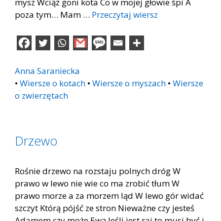
mysz Wciąż goni kota Co w mojej głowie śpi A
poza tym… Mam …
Przeczytaj wiersz
Anna Saraniecka
•
Wiersze o kotach
•
Wiersze o myszach
•
Wiersze
o zwierzętach
Drzewo
Rośnie drzewo na rozstaju polnych dróg W
prawo w lewo nie wie co ma zrobić tłum W
prawo morze a za morzem ląd W lewo gór widać
szczyt Którą pójść ze stron Nieważne czy jesteś
Adamem czy może Ewą Jeśli jest raj to musi być i