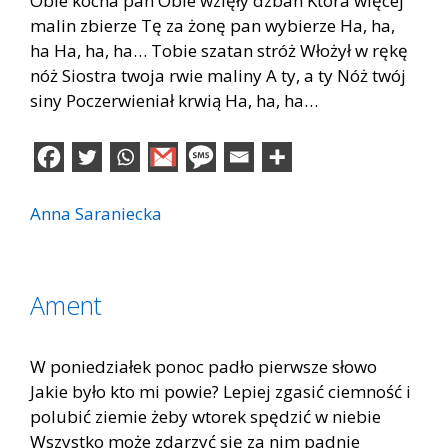
Obie kocha pan Obie wzięły dzban Która więcej
malin zbierze Tę za żonę pan wybierze Ha, ha,
ha Ha, ha, ha… Tobie szatan stróż Włożył w rękę
nóż Siostra twoja rwie maliny A ty, a ty Nóż twój
siny Poczerwieniał krwią Ha, ha, ha…
Anna Saraniecka
Ament
W poniedziałek ponoc padło pierwsze słowo
Jakie było kto mi powie? Lepiej zgasić ciemność i
polubić ziemie żeby wtorek spędzić w niebie
Wszystko może zdarzyć się za nim padnie