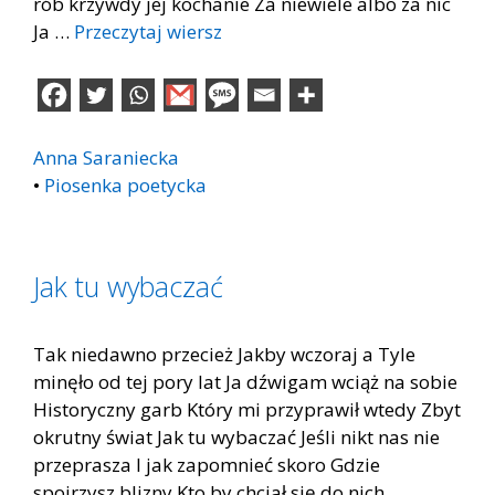
rób krzywdy jej kochanie Za niewiele albo za nic
Ja …
Przeczytaj wiersz
Anna Saraniecka
•
Piosenka poetycka
Jak tu wybaczać
Tak niedawno przecież Jakby wczoraj a Tyle
minęło od tej pory lat Ja dźwigam wciąż na sobie
Historyczny garb Który mi przyprawił wtedy Zbyt
okrutny świat Jak tu wybaczać Jeśli nikt nas nie
przeprasza I jak zapomnieć skoro Gdzie
spojrzysz blizny Kto by chciał się do nich