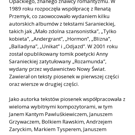
Opackiego, znanego znawcy romantyzmu. W
1989 roku rozpoczęła współpracę z Renatą
Przemyk, co zaowocowało wydaniem kilku
autorskich albumów z tekstami Saranieckiej,
takich jak „Mało zdolna szansonistka”, „Tylko
kobieta”, „Andergrant”, „Hormon”, „Blizna”,
„Balladyna”, „Unikat” i „Odjazd”. W 2001 roku
został opublikowany tomik poetycki Anny
Saranieckiej zatytułowany „Rozamunda”,
wydany przez wydawnictwo Nowy Świat.
Zawierał on teksty piosenek w pierwszej części
oraz wiersze w drugiej części.
Jako autorka tekstów piosenek współpracowała z
wieloma wybitnymi kompozytorami, w tym
Janem Kantym Pawluśkiewiczem, Januszem
Grzywaczem, Bolkiem Rawskim, Andrzejem
Zaryckim, Markiem Tysperem, Januszem