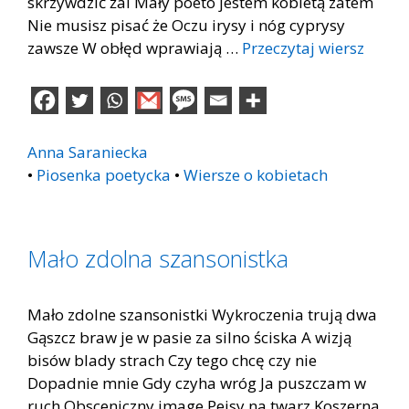
skrzywdzić żal Mały poeto jestem kobietą zatem
Nie musisz pisać że Oczu irysy i nóg cyprysy
zawsze W obłęd wprawiają …
Przeczytaj wiersz
Anna Saraniecka
•
Piosenka poetycka
•
Wiersze o kobietach
Mało zdolna szansonistka
Mało zdolne szansonistki Wykroczenia trują dwa
Gąszcz braw je w pasie za silno ściska A wizją
bisów blady strach Czy tego chcę czy nie
Dopadnie mnie Gdy czyha wróg Ja puszczam w
ruch Obsceniczny image Pejsy na twarz Koszerną