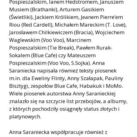
Pospieszalskim, Ianem Hedstromem, Januszem
Musiem (Brathanki), Arturem Gasikiem
(Świetliki), Jackiem Królikiem, Jeanem Pierre’em
Riou (Red Cardell), Michałem Mareckim (T. Love),
Jarosławem Chilkiewiczem (Bracia), Wojciechem
Waglewskim (Voo Voo), Marcinem
Pospieszalskim (Tie Break), Pawłem Rurak-
Sokalem (Blue Cafe) czy Mateuszem
Pospieszalskim (Voo Voo, S.Sojka). Anna
Saraniecka napisała również teksty piosenek
m.in. dla Eweliny Flinty, Anny Szałapak, Pauliny
Bisztygi, zespołów Blue Cafe, Habakuk i MoMo.
Wiele piosenek autorstwa Anny Saranieckiej
znalazło się na szczycie list przebojów, a albumy,
z których pochodziły osiągnęły status złotych i
platynowych.
Anna Saraniecka współpracuje również z