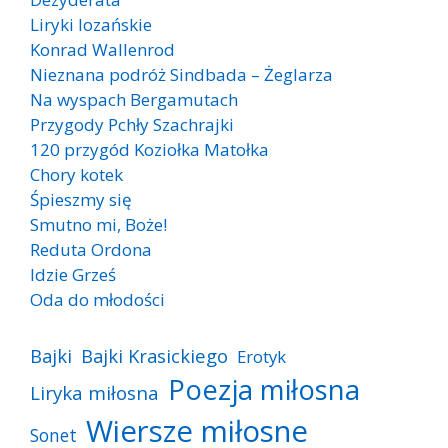
Liryki lozańskie
Konrad Wallenrod
Nieznana podróż Sindbada – Żeglarza
Na wyspach Bergamutach
Przygody Pchły Szachrajki
120 przygód Koziołka Matołka
Chory kotek
Śpieszmy się
Smutno mi, Boże!
Reduta Ordona
Idzie Grześ
Oda do młodości
Bajki
Bajki Krasickiego
Erotyk
Poezja miłosna
Liryka miłosna
Wiersze miłosne
Sonet