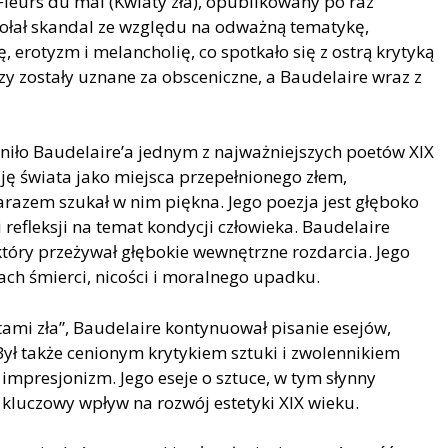
Fleurs du mal (Kwiaty zła), opublikowany po raz
ołał skandal ze względu na odważną tematykę,
 erotyzm i melancholię, co spotkało się z ostrą krytyką
szy zostały uznane za obsceniczne, a Baudelaire wraz z
zyniło Baudelaire’a jednym z najważniejszych poetów XIX
ję świata jako miejsca przepełnionego złem,
arazem szukał w nim piękna. Jego poezja jest głęboko
 refleksji na temat kondycji człowieka. Baudelaire
który przeżywał głębokie wewnętrzne rozdarcia. Jego
ach śmierci, nicości i moralnego upadku.
mi zła”, Baudelaire kontynuował pisanie esejów,
. Był także cenionym krytykiem sztuki i zwolennikiem
impresjonizm. Jego eseje o sztuce, w tym słynny
kluczowy wpływ na rozwój estetyki XIX wieku.