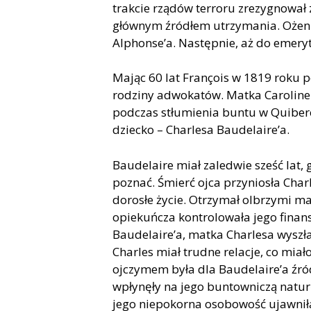
trakcie rządów terroru zrezygnował z
głównym źródłem utrzymania. Ożenił 
Alphonse’a. Następnie, aż do emerytu
Mając 60 lat François w 1819 roku p
rodziny adwokatów. Matka Caroline zm
podczas stłumienia buntu w Quibero
dziecko – Charlesa Baudelaire’a.
Baudelaire miał zaledwie sześć lat, 
poznać. Śmierć ojca przyniosła Char
dorosłe życie. Otrzymał olbrzymi m
opiekuńcza kontrolowała jego finans
Baudelaire’a, matka Charlesa wyszł
Charles miał trudne relacje, co miał
ojczymem była dla Baudelaire’a źród
wpłynęły na jego buntowniczą naturę
jego niepokorna osobowość ujawniła 