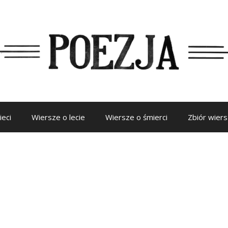
ieci
Wiersze o lecie
Wiersze o śmierci
Zbiór wier