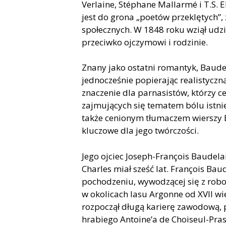
Verlaine, Stéphane Mallarmé i T.S. E
jest do grona „poetów przeklętych
społecznych. W 1848 roku wziął udzia
przeciwko ojczymowi i rodzinie.
Znany jako ostatni romantyk, Baude
jednocześnie popierając realistyczn
znaczenie dla parnasistów, którzy ce
zajmujących się tematem bólu istnie
także cenionym tłumaczem wierszy E
kluczowe dla jego twórczości.
Jego ojciec Joseph-François Baudela
Charles miał sześć lat. François Ba
pochodzeniu, wywodzącej się z robo
w okolicach lasu Argonne od XVII wi
rozpoczął długą karierę zawodową, 
hrabiego Antoine’a de Choiseul-Pras