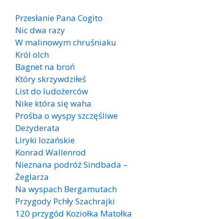
Przesłanie Pana Cogito
Nic dwa razy
W malinowym chruśniaku
Król olch
Bagnet na broń
Który skrzywdziłeś
List do ludożerców
Nike która się waha
Prośba o wyspy szczęśliwe
Dezyderata
Liryki lozańskie
Konrad Wallenrod
Nieznana podróż Sindbada –
Żeglarza
Na wyspach Bergamutach
Przygody Pchły Szachrajki
120 przygód Koziołka Matołka