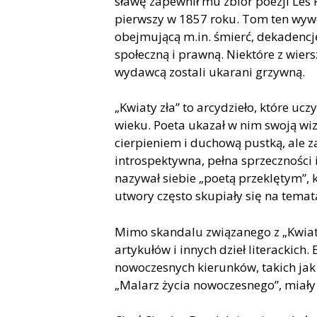
sławę zapewnił mu zbiór poezji Les 
pierwszy w 1857 roku. Tom ten wyw
obejmującą m.in. śmierć, dekadencję,
społeczną i prawną. Niektóre z wier
wydawcą zostali ukarani grzywną.
„Kwiaty zła” to arcydzieło, które uc
wieku. Poeta ukazał w nim swoją wiz
cierpieniem i duchową pustką, ale z
introspektywna, pełna sprzeczności i
nazywał siebie „poetą przeklętym”, 
utwory często skupiały się na temat
Mimo skandalu związanego z „Kwiata
artykułów i innych dzieł literackich
nowoczesnych kierunków, takich jak 
„Malarz życia nowoczesnego”, miały 