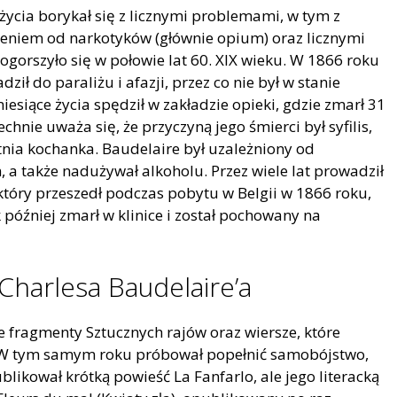
życia borykał się z licznymi problemami, w tym z
eniem od narkotyków (głównie opium) oraz licznymi
gorszyło się w połowie lat 60. XIX wieku. W 1866 roku
ł do paraliżu i afazji, przez co nie był w stanie
esiące życia spędził w zakładzie opieki, gdzie zmarł 31
hnie uważa się, że przyczyną jego śmierci był syfilis,
etnia kochanka. Baudelaire był uzależniony od
 także nadużywał alkoholu. Przez wiele lat prowadził
 który przeszedł podczas pobytu w Belgii w 1866 roku,
 później zmarł w klinice i został pochowany na
harlesa Baudelaire’a
 fragmenty Sztucznych rajów oraz wiersze, które
a. W tym samym roku próbował popełnić samobójstwo,
likował krótką powieść La Fanfarlo, ale jego literacką