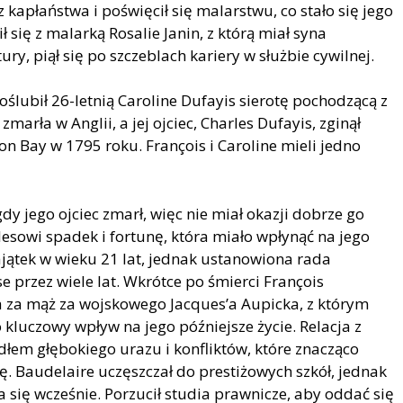
 kapłaństwa i poświęcił się malarstwu, co stało się jego
się z malarką Rosalie Janin, z którą miał syna
ry, piął się po szczeblach kariery w służbie cywilnej.
oślubił 26-letnią Caroline Dufayis sierotę pochodzącą z
arła w Anglii, a jej ojciec, Charles Dufayis, zginął
n Bay w 1795 roku. François i Caroline mieli jedno
gdy jego ojciec zmarł, więc nie miał okazji dobrze go
lesowi spadek i fortunę, która miało wpłynąć na jego
ajątek w wieku 21 lat, jednak ustanowiona rada
e przez wiele lat. Wkrótce po śmierci François
a za mąż za wojskowego Jacques’a Aupicka, z którym
o kluczowy wpływ na jego późniejsze życie. Relacja z
łem głębokiego urazu i konfliktów, które znacząco
. Baudelaire uczęszczał do prestiżowych szkół, jednak
się wcześnie. Porzucił studia prawnicze, aby oddać się