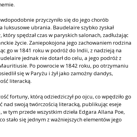
hemie.
rawdopodobnie przyczyniło się do jego chorób
na luksusowe ubrania. Baudelaire szybko zyskał
 który spędzał czas w paryskich salonach, zadłużając
anckie życie. Zaniepokojona jego zachowaniem rodzina
c go w 1841 roku w podróż do Indii, z nadzieją na
delaire jednak nie dotarł do celu, a jego podróż z
auritiusie. Po powrocie w 1842 roku, po otrzymaniu
osiedlił się w Paryżu i żył jako zamożny dandys,
ść literacką.
ść fortuny, którą odziedziczył po ojcu, co wpędziło go
 nad swoją twórczością literacką, publikując eseje
a, w tym przede wszystkim dzieła Edgara Allana Poe,
co stało się jednym z ważniejszych elementów jego