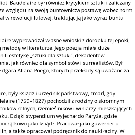
liot. Baudelaire był również krytykiem sztuki i zaliczany
”, ze względu na swoją buntowniczą postawę wobec norm
ł w rewolucji lutowej, traktując ją jako wyraz buntu
laire wyprowadzał własne wnioski z dorobku tej epoki,
ą metodę w literaturze. Jego poezja miała duże
nili estetykę „sztuki dla sztuki”, dekadentów
nia, jak również dla symbolistów i surrealistów. Był
dgara Allana Poego, których przekłady są uważane za
ire, były ksiądz i urzędnik państwowy, zmarł, gdy
udelaire (1759–1827) pochodził z rodziny o skromnym
tników rolnych, rzemieślników i winiarzy mieszkających
eku. Dzięki stypendium wyjechał do Paryża, gdzie
początkowo jako ksiądz. Pracował jako guwerner u
lin, a także opracował podręcznik do nauki łaciny. W