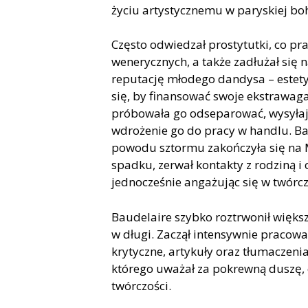
życiu artystycznemu w paryskiej bo
Często odwiedzał prostytutki, co p
wenerycznych, a także zadłużał się 
reputację młodego dandysa – estety,
się, by finansować swoje ekstrawag
próbowała go odseparować, wysyłają
wdrożenie go do pracy w handlu. Bau
powodu sztormu zakończyła się na M
spadku, zerwał kontakty z rodziną i 
jednocześnie angażując się w twórczo
Baudelaire szybko roztrwonił większo
w długi. Zaczął intensywnie pracować
krytyczne, artykuły oraz tłumaczeni
którego uważał za pokrewną duszę, 
twórczości.