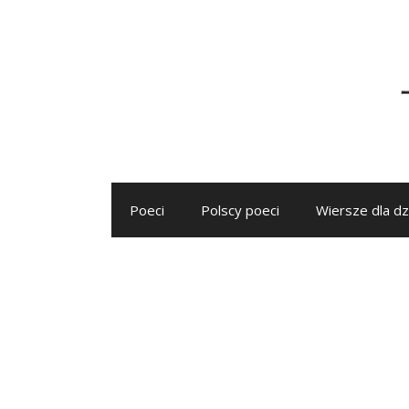
Przejdź
do
treści
Poeci
Polscy poeci
Wiersze dla dz