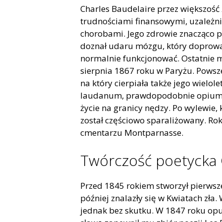
Charles Baudelaire przez większość 
trudnościami finansowymi, uzależni
chorobami. Jego zdrowie znacząco po
doznał udaru mózgu, który doprowadzi
normalnie funkcjonować. Ostatnie mi
sierpnia 1867 roku w Paryżu. Powszec
na który cierpiała także jego wielol
laudanum, prawdopodobnie opium, a
życie na granicy nędzy. Po wylewie,
został częściowo sparaliżowany. Rok
cmentarzu Montparnasse.
Twórczość poetycka C
Przed 1845 rokiem stworzył pierwsze
później znalazły się w Kwiatach zł
jednak bez skutku. W 1847 roku opub