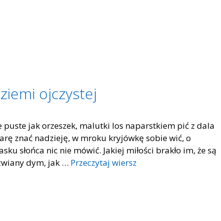
ziemi ojczystej
e puste jak orzeszek, malutki los naparstkiem pić z dala
iarę znać nadzieję, w mroku kryjówkę sobie wić, o
sku słońca nic nie mówić. Jakiej miłości brakło im, że są
ozwiany dym, jak …
Przeczytaj wiersz