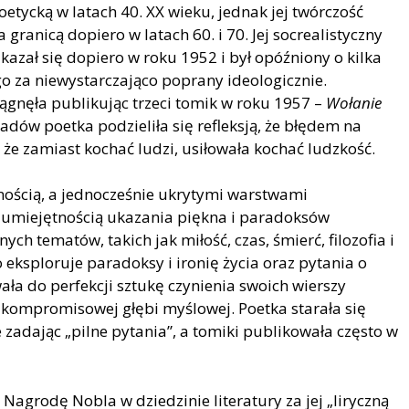
etycką w latach 40. XX wieku, jednak jej twórczość
 granicą dopiero w latach 60. i 70. Jej socrealistyczny
kazał się dopiero w roku 1952 i był opóźniony o kilka
o za niewystarczająco poprany ideologicznie.
ągnęła publikując trzeci tomik w roku 1957 –
Wołanie
adów poetka podzieliła się refleksją, że błędem na
o, że zamiast kochać ludzi, usiłowała kochać ludzkość.
snością, a jednocześnie ukrytymi warstwami
az umiejętnością ukazania piękna i paradoksów
ch tematów, takich jak miłość, czas, śmierć, filozofia i
eksploruje paradoksy i ironię życia oraz pytania o
ała do perfekcji sztukę czynienia swoich wierszy
kompromisowej głębi myślowej. Poetka starała się
e zadając „pilne pytania”, a tomiki publikowała często w
agrodę Nobla w dziedzinie literatury za jej „liryczną