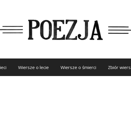
ieci
Wiersze o lecie
Wiersze o śmierci
Zbiór wier