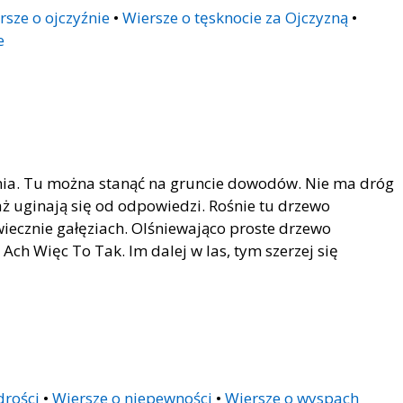
rsze o ojczyźnie
•
Wiersze o tęsknocie za Ojczyzną
•
e
śnia. Tu można stanąć na gruncie dowodów. Nie ma dróg
 aż uginają się od odpowiedzi. Rośnie tu drzewo
iecznie gałęziach. Olśniewająco proste drzewo
 Ach Więc To Tak. Im dalej w las, tym szerzej się
drości
•
Wiersze o niepewności
•
Wiersze o wyspach