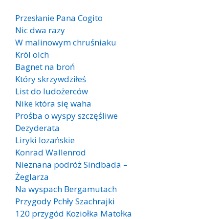
Przesłanie Pana Cogito
Nic dwa razy
W malinowym chruśniaku
Król olch
Bagnet na broń
Który skrzywdziłeś
List do ludożerców
Nike która się waha
Prośba o wyspy szczęśliwe
Dezyderata
Liryki lozańskie
Konrad Wallenrod
Nieznana podróż Sindbada –
Żeglarza
Na wyspach Bergamutach
Przygody Pchły Szachrajki
120 przygód Koziołka Matołka