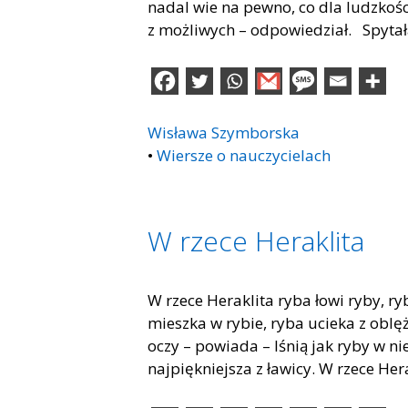
nadal wie na pewno, co dla ludzkośc
z możliwych – odpowiedział. Spytała
Wisława Szymborska
•
Wiersze o nauczycielach
W rzece Heraklita
W rzece Heraklita ryba łowi ryby, ry
mieszka w rybie, ryba ucieka z oblę
oczy – powiada – lśnią jak ryby w n
najpiękniejsza z ławicy. W rzece He