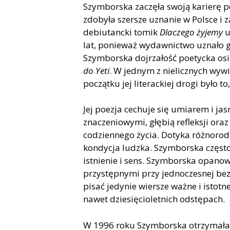
Szymborska zaczęła swoją karierę po
zdobyła szersze uznanie w Polsce i za
debiutancki tomik
Dlaczego żyjemy
u
lat, ponieważ wydawnictwo uznało g
Szymborska dojrzałość poetycka osi
do Yeti
. W jednym z nielicznych wywi
początku jej literackiej drogi było t
Jej poezja cechuje się umiarem i ja
znaczeniowymi, głębią refleksji or
codziennego życia. Dotyka różnorodny
kondycja ludzka. Szymborska często 
istnienie i sens. Szymborska opanow
przystępnymi przy jednoczesnej bez
pisać jedynie wiersze ważne i istotn
nawet dziesięcioletnich odstępach.
W 1996 roku Szymborska otrzymała N