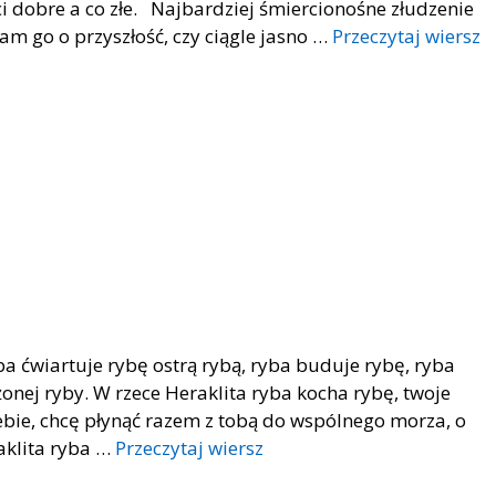
i dobre a co złe. Najbardziej śmiercionośne złudzenie
m go o przyszłość, czy ciągle jasno …
Przeczytaj wiersz
ba ćwiartuje rybę ostrą rybą, ryba buduje rybę, ryba
żonej ryby. W rzece Heraklita ryba kocha rybę, twoje
iebie, chcę płynąć razem z tobą do wspólnego morza, o
raklita ryba …
Przeczytaj wiersz