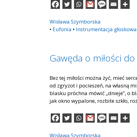
Wisława Szymborska
•
Eufonia
•
Instrumentacja głoskowa
Gawęda o miłości do 
Bez tej miłości można żyć, mieć serc
od zgryzot i pocieszeń, na własną m
blasku próchna mówić „dnieje”, o bla
jak okno wypalone, rozbite szkło, r
Wisława Szymborska