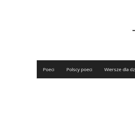
Przejdź
do
treści
Poeci
Polscy poeci
Wiersze dla dz