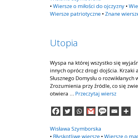
•
Wiersze o miłości do ojczyzny
•
Wie
Wiersze patriotyczne
•
Znane wiersz
Utopia
Wyspa na której wszystko się wyja
innych oprócz drogi dojścia. Krzaki
Słusznego Domysłu o rozwikłanych w
Zrozumienia przy źródle, co się zwie
otwiera …
Przeczytaj wiersz
Wisława Szymborska
•
Błyskotliwe wiersze
•
Wiersze o mą