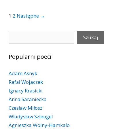
Post
1
2
Następne →
navigation
Szukaj
Szukaj
Popularni poeci
Adam Asnyk
Rafał Wojaczek
Ignacy Krasicki
Anna Saraniecka
Czesław Miłosz
Władysław Szlengel
Agnieszka Wolny-Hamkało