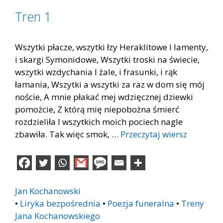
Tren 1
Wszytki płacze, wszytki łzy Heraklitowe I lamenty,
i skargi Symonidowe, Wszytki troski na świecie,
wszytki wzdychania I żale, i frasunki, i rąk
łamania, Wszytki a wszytki za raz w dom się mój
noście, A mnie płakać mej wdzięcznej dziewki
pomożcie, Z którą mię niepobożna śmierć
rozdzieliła I wszytkich moich pociech nagle
zbawiła. Tak więc smok, …
Przeczytaj wiersz
Jan Kochanowski
•
Liryka bezpośrednia
•
Poezja funeralna
•
Treny
Jana Kochanowskiego