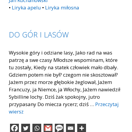
Jan Kochanowski
•
Liryka apelu
•
Liryka miłosna
DO GÓR I LASÓW
Wysokie góry i odziane lasy, Jako rad na was
patrzę a swe czasy Młodsze wspominam, które
tu zostały, Kiedy na statek człowiek mało dbały.
Gdziem potem nie był? czegom nie skosztował?
Jażem przez morze głębokie żeglował, Jażem
Francuzy, ja Niemce, ja Włochy, Jażem nawiedził
Sybilline lochy. Dziś żak spokojny, jutro
przypasany Do miecza rycerz; dziś …
Przeczytaj
wiersz