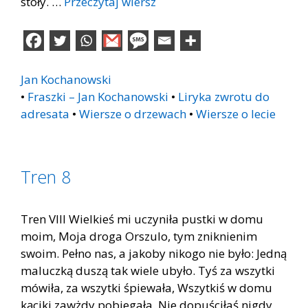
stoły. …
Przeczytaj wiersz
Jan Kochanowski
•
Fraszki – Jan Kochanowski
•
Liryka zwrotu do
adresata
•
Wiersze o drzewach
•
Wiersze o lecie
Tren 8
Tren VIII Wielkieś mi uczyniła pustki w domu
moim, Moja droga Orszulo, tym zniknienim
swoim. Pełno nas, a jakoby nikogo nie było: Jedną
maluczką duszą tak wiele ubyło. Tyś za wszytki
mówiła, za wszytki śpiewała, Wszytkiś w domu
kąciki zawżdy pobiegała. Nie dopuściłaś nigdy