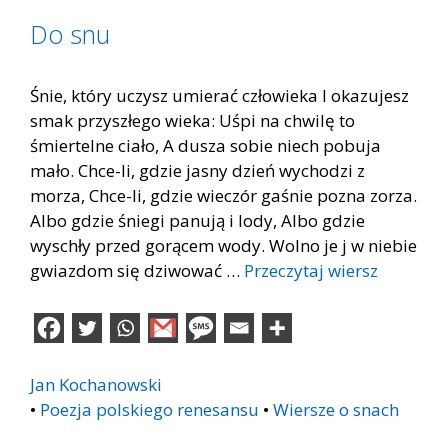
Do snu
Śnie, który uczysz umierać człowieka I okazujesz
smak przyszłego wieka: Uśpi na chwilę to
śmiertelne ciało, A dusza sobie niech pobuja
mało. Chce-li, gdzie jasny dzień wychodzi z
morza, Chce-li, gdzie wieczór gaśnie pozna zorza.
Albo gdzie śniegi panują i lody, Albo gdzie
wyschły przed gorącem wody. Wolno je j w niebie
gwiazdom się dziwować …
Przeczytaj wiersz
Jan Kochanowski
•
Poezja polskiego renesansu
•
Wiersze o snach