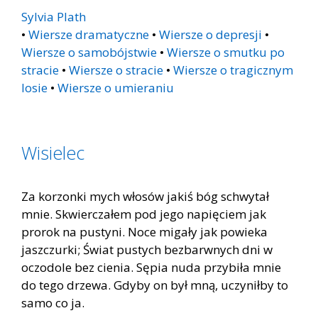
Sylvia Plath
•
Wiersze dramatyczne
•
Wiersze o depresji
•
Wiersze o samobójstwie
•
Wiersze o smutku po
stracie
•
Wiersze o stracie
•
Wiersze o tragicznym
losie
•
Wiersze o umieraniu
Wisielec
Za korzonki mych włosów jakiś bóg schwytał
mnie. Skwierczałem pod jego napięciem jak
prorok na pustyni. Noce migały jak powieka
jaszczurki; Świat pustych bezbarwnych dni w
oczodole bez cienia. Sępia nuda przybiła mnie
do tego drzewa. Gdyby on był mną, uczyniłby to
samo co ja.