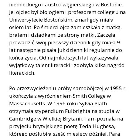
niemieckiego i austro-węgierskiego w Bostonie.
Jej ojciec był biologiem i profesorem college’u na
Uniwersytecie Bostońskim, zmarł gdy miała
osiem lat. Po śmierci ojca zamieszkała z matką,
bratem i dziadkami ze strony matki. Zaczęła
prowadzić swój pierwszy dziennik gdy miała 9
lat następnie pisała już dzienniki regularnie do
końca życia. Od najmłodszych lat wykazywała
wyjątkowy talent literacki i zdobyła kilka nagród
literackich.
Po przezwyciężeniu próby samobójczej w 1955 r.
ukończyła z wyróżnieniem Smith College w
Massachusetts. W 1956 roku Sylvia Plath
otrzymała stypendium Fulbrighta na studia w
Cambridge w Wielkiej Brytanii. Tam poznała na
przyjęciu brytyjskiego poetę Teda Hughesa,
którego poślubiła sześć miesięcy później. Para