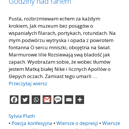
Godziny nad ranem
Pusta, rozbrzmiewam echem za każdym
krokiem, Jak muzeum bez posągów o
wspaniałych filarach, portykach, rotundach. Na
mym podwórzu wytryska i opada z powrotem
fontanna O sercu mniszki, obojętna na świat.
Marmurowe lilie Rozsiewają swą bladość jak
zapach. Wyobrażam sobie, że wobec tłumów
jestem Matką białej Nike i licznych Apollów o
ślepych oczach. Zamiast tego umarli …
Przeczytaj wiersz
Sylvia Plath
•
Poezja konfesyjna
•
Wiersze o depresji
•
Wiersze