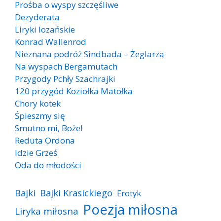
Prośba o wyspy szczęśliwe
Dezyderata
Liryki lozańskie
Konrad Wallenrod
Nieznana podróż Sindbada – Żeglarza
Na wyspach Bergamutach
Przygody Pchły Szachrajki
120 przygód Koziołka Matołka
Chory kotek
Śpieszmy się
Smutno mi, Boże!
Reduta Ordona
Idzie Grześ
Oda do młodości
Bajki
Bajki Krasickiego
Erotyk
Poezja miłosna
Liryka miłosna