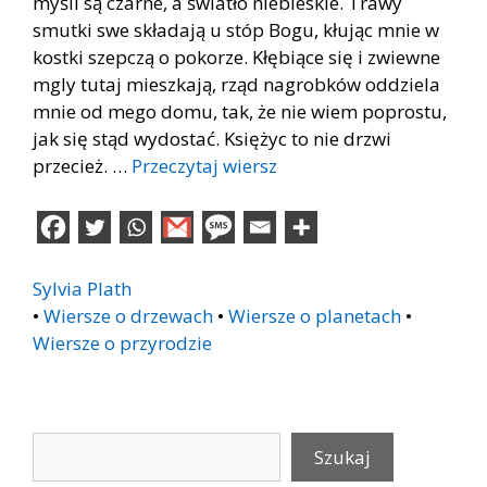
myśli są czarne, a światło niebieskie. Trawy
smutki swe składają u stóp Bogu, kłując mnie w
kostki szepczą o pokorze. Kłębiące się i zwiewne
mgly tutaj mieszkają, rząd nagrobków oddziela
mnie od mego domu, tak, że nie wiem poprostu,
jak się stąd wydostać. Księżyc to nie drzwi
przecież. …
Przeczytaj wiersz
Sylvia Plath
•
Wiersze o drzewach
•
Wiersze o planetach
•
Wiersze o przyrodzie
Szukaj
Szukaj