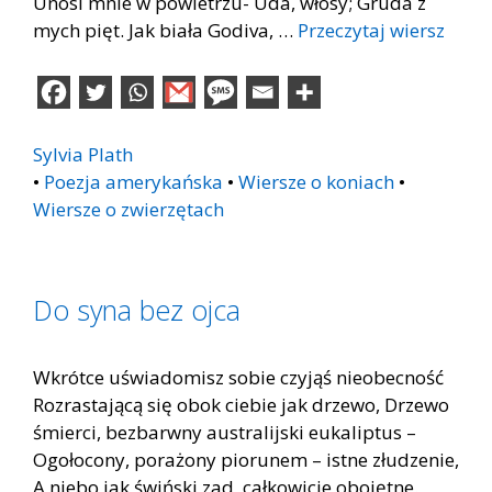
Unosi mnie w powietrzu- Uda, włosy; Gruda z
mych pięt. Jak biała Godiva, …
Przeczytaj wiersz
Sylvia Plath
•
Poezja amerykańska
•
Wiersze o koniach
•
Wiersze o zwierzętach
Do syna bez ojca
Wkrótce uświadomisz sobie czyjąś nieobecność
Rozrastającą się obok ciebie jak drzewo, Drzewo
śmierci, bezbarwny australijski eukaliptus –
Ogołocony, porażony piorunem – istne złudzenie,
A niebo jak świński zad, całkowicie obojętne.