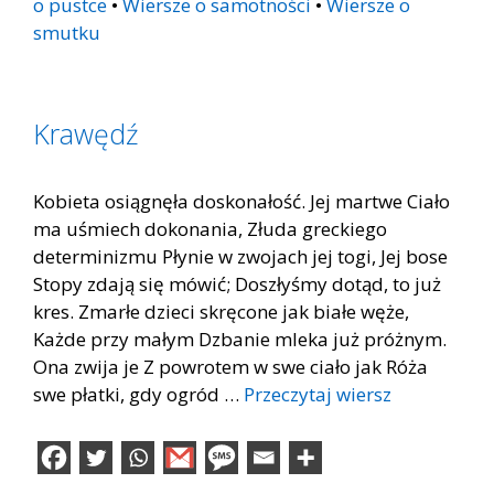
o pustce
•
Wiersze o samotności
•
Wiersze o
smutku
Krawędź
Kobieta osiągnęła doskonałość. Jej martwe Ciało
ma uśmiech dokonania, Złuda greckiego
determinizmu Płynie w zwojach jej togi, Jej bose
Stopy zdają się mówić; Doszłyśmy dotąd, to już
kres. Zmarłe dzieci skręcone jak białe węże,
Każde przy małym Dzbanie mleka już próżnym.
Ona zwija je Z powrotem w swe ciało jak Róża
swe płatki, gdy ogród …
Przeczytaj wiersz