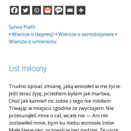
Sylvia Plath
•
Wiersze o depresji
•
Wiersze o samobójstwie
•
Wiersze o umieraniu
List miłosny
Trudno opisać zmianę, jaką wniosłeś w me życie.
Jeśli teraz żyję, przedtem byłam jak martwa,
Choć jak kamień nic sobie z tego nie robiłam
Trwając w miejscu zgodnie ze zwyczajem. Nie
przesunąłeś mnie o cal, wcale nie — Ani nie
zostawiłeś mnie, bym ku niebu wzniosła znów
Małe ślepe oko, oczywiście bez nadziei, Że ujrzę