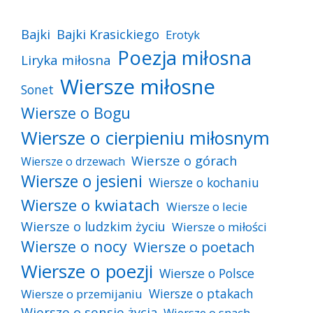
Bajki
Bajki Krasickiego
Erotyk
Poezja miłosna
Liryka miłosna
Wiersze miłosne
Sonet
Wiersze o Bogu
Wiersze o cierpieniu miłosnym
Wiersze o górach
Wiersze o drzewach
Wiersze o jesieni
Wiersze o kochaniu
Wiersze o kwiatach
Wiersze o lecie
Wiersze o ludzkim życiu
Wiersze o miłości
Wiersze o nocy
Wiersze o poetach
Wiersze o poezji
Wiersze o Polsce
Wiersze o ptakach
Wiersze o przemijaniu
Wiersze o sensie życia
Wiersze o snach