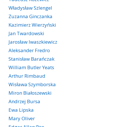
Władysław Szlengel
Zuzanna Ginczanka
Kazimierz Wierzyński
Jan Twardowski
Jarosław Iwaszkiewicz
Aleksander Fredro
Stanisław Barańczak
William Butler Yeats
Arthur Rimbaud
Wisława Szymborska
Miron Białoszewski
Andrzej Bursa
Ewa Lipska
Mary Oliver
Edgar Allan Poe