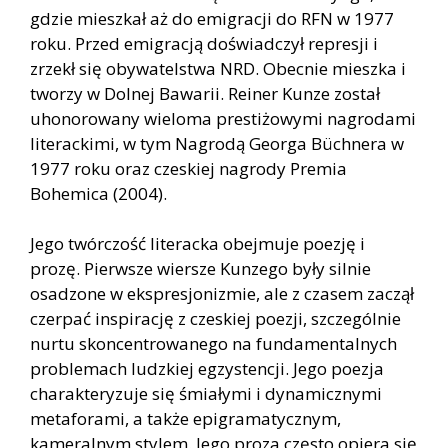
gdzie mieszkał aż do emigracji do RFN w 1977
roku. Przed emigracją doświadczył represji i
zrzekł się obywatelstwa NRD. Obecnie mieszka i
tworzy w Dolnej Bawarii. Reiner Kunze został
uhonorowany wieloma prestiżowymi nagrodami
literackimi, w tym Nagrodą Georga Büchnera w
1977 roku oraz czeskiej nagrody Premia
Bohemica (2004).
Jego twórczość literacka obejmuje poezję i
prozę. Pierwsze wiersze Kunzego były silnie
osadzone w ekspresjonizmie, ale z czasem zaczął
czerpać inspirację z czeskiej poezji, szczególnie
nurtu skoncentrowanego na fundamentalnych
problemach ludzkiej egzystencji. Jego poezja
charakteryzuje się śmiałymi i dynamicznymi
metaforami, a także epigramatycznym,
kameralnym stylem. Jego proza często opiera się