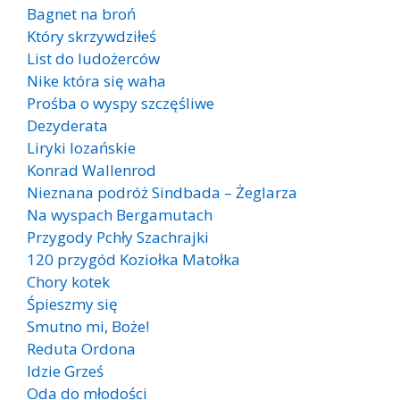
Bagnet na broń
Który skrzywdziłeś
List do ludożerców
Nike która się waha
Prośba o wyspy szczęśliwe
Dezyderata
Liryki lozańskie
Konrad Wallenrod
Nieznana podróż Sindbada – Żeglarza
Na wyspach Bergamutach
Przygody Pchły Szachrajki
120 przygód Koziołka Matołka
Chory kotek
Śpieszmy się
Smutno mi, Boże!
Reduta Ordona
Idzie Grześ
Oda do młodości