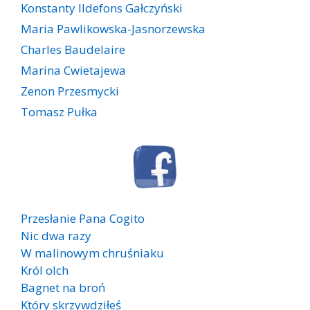
Konstanty Ildefons Gałczyński
Maria Pawlikowska-Jasnorzewska
Charles Baudelaire
Marina Cwietajewa
Zenon Przesmycki
Tomasz Pułka
Przesłanie Pana Cogito
Nic dwa razy
W malinowym chruśniaku
Król olch
Bagnet na broń
Który skrzywdziłeś