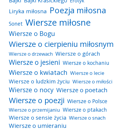
Bajki
Bajki Krasickiego
Erotyk
Poezja miłosna
Liryka miłosna
Wiersze miłosne
Sonet
Wiersze o Bogu
Wiersze o cierpieniu miłosnym
Wiersze o górach
Wiersze o drzewach
Wiersze o jesieni
Wiersze o kochaniu
Wiersze o kwiatach
Wiersze o lecie
Wiersze o ludzkim życiu
Wiersze o miłości
Wiersze o nocy
Wiersze o poetach
Wiersze o poezji
Wiersze o Polsce
Wiersze o ptakach
Wiersze o przemijaniu
Wiersze o sensie życia
Wiersze o snach
Wiersze o umieraniu