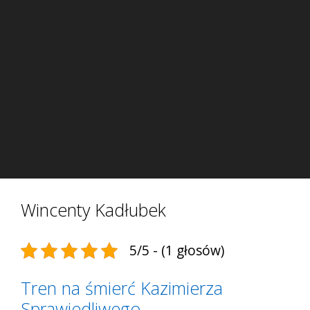
Wincenty Kadłubek
5/5 - (1 głosów)
Tren na śmierć Kazimierza
Sprawiedliwego