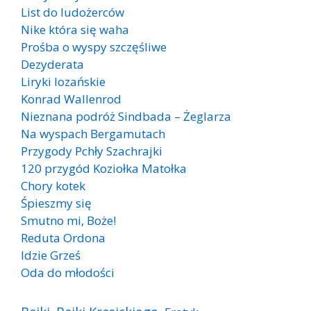
List do ludożerców
Nike która się waha
Prośba o wyspy szczęśliwe
Dezyderata
Liryki lozańskie
Konrad Wallenrod
Nieznana podróż Sindbada – Żeglarza
Na wyspach Bergamutach
Przygody Pchły Szachrajki
120 przygód Koziołka Matołka
Chory kotek
Śpieszmy się
Smutno mi, Boże!
Reduta Ordona
Idzie Grześ
Oda do młodości