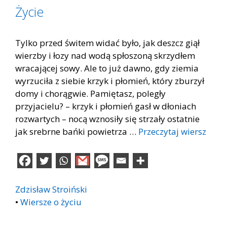
Życie
Tylko przed świtem widać było, jak deszcz giął
wierzby i łozy nad wodą spłoszoną skrzydłem
wracającej sowy. Ale to już dawno, gdy ziemia
wyrzuciła z siebie krzyk i płomień, który zburzył
domy i chorągwie. Pamiętasz, poległy
przyjacielu? – krzyk i płomień gasł w dłoniach
rozwartych – nocą wznosiły się strzały ostatnie
jak srebrne bańki powietrza …
Przeczytaj wiersz
Zdzisław Stroiński
•
Wiersze o życiu