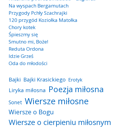
Na wyspach Bergamutach
Przygody Pchły Szachrajki
120 przygód Koziołka Matołka
Chory kotek
Śpieszmy się
Smutno mi, Boże!
Reduta Ordona
Idzie Grześ
Oda do młodości
Bajki
Bajki Krasickiego
Erotyk
Poezja miłosna
Liryka miłosna
Wiersze miłosne
Sonet
Wiersze o Bogu
Wiersze o cierpieniu miłosnym