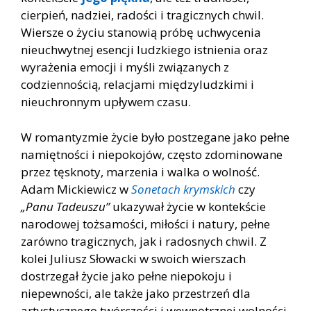
cierpień, nadziei, radości i tragicznych chwil.
Wiersze o życiu stanowią próbę uchwycenia
nieuchwytnej esencji ludzkiego istnienia oraz
wyrażenia emocji i myśli związanych z
codziennością, relacjami międzyludzkimi i
nieuchronnym upływem czasu.
W romantyzmie życie było postzegane jako pełne
namiętności i niepokojów, często zdominowane
przez tęsknoty, marzenia i walka o wolność.
Adam Mickiewicz w
Sonetach krymskich
czy
„Panu Tadeuszu”
ukazywał życie w kontekście
narodowej tożsamości, miłości i natury, pełne
zarówno tragicznych, jak i radosnych chwil. Z
kolei Juliusz Słowacki w swoich wierszach
dostrzegał życie jako pełne niepokoju i
niepewności, ale także jako przestrzeń dla
artystycznego twórczości i wewnętrznej wolności.