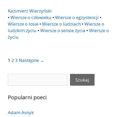
Kazimierz Wierzyński
•
Wiersze o człowieku
•
Wiersze o egzystencji
•
Wiersze o losie
•
Wiersze o ludziach
•
Wiersze o
ludzkim życiu
•
Wiersze o sensie życia
•
Wiersze o
życiu
Post
1
2
3
Następne →
navigation
Szukaj
Szukaj
Popularni poeci
Adam Asnyk