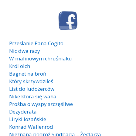
Przesłanie Pana Cogito
Nic dwa razy
W malinowym chruśniaku
Król olch
Bagnet na broń
Który skrzywdziłeś
List do ludożerców
Nike która się waha
Prośba o wyspy szczęśliwe
Dezyderata
Liryki lozańskie
Konrad Wallenrod
Nieznana podróż Sindbada – Żeglarza