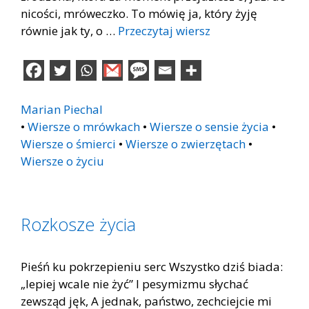
nicości, mróweczko. To mówię ja, który żyję
równie jak ty, o …
Przeczytaj wiersz
Marian Piechal
•
Wiersze o mrówkach
•
Wiersze o sensie życia
•
Wiersze o śmierci
•
Wiersze o zwierzętach
•
Wiersze o życiu
Rozkosze życia
Pieśń ku pokrzepieniu serc Wszystko dziś biada:
„lepiej wcale nie żyć” I pesymizmu słychać
zewsząd jęk, A jednak, państwo, zechciejcie mi