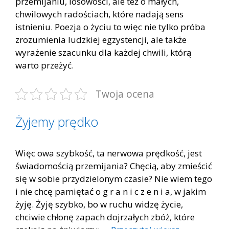
przemijaniu, losowości, ale też o małych,
chwilowych radościach, które nadają sens
istnieniu. Poezja o życiu to więc nie tylko próba
zrozumienia ludzkiej egzystencji, ale także
wyrażenie szacunku dla każdej chwili, którą
warto przeżyć.
Twoja ocena
Żyjemy prędko
Więc owa szybkość, ta nerwowa prędkość, jest
świadomością przemijania? Chęcią, aby zmieścić
się w sobie przydzielonym czasie? Nie wiem tego
i nie chcę pamiętać o g r a n i c z e n i a, w jakim
żyję. Żyję szybko, bo w ruchu widzę życie,
chciwie chłonę zapach dojrzałych zbóż, które