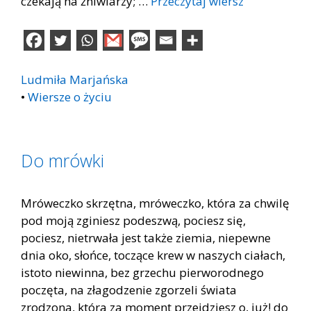
czekają na żniwiarzy; …
Przeczytaj wiersz
Ludmiła Marjańska
•
Wiersze o życiu
Do mrówki
Mróweczko skrzętna, mróweczko, która za chwilę
pod moją zginiesz podeszwą, pociesz się,
pociesz, nietrwała jest także ziemia, niepewne
dnia oko, słońce, toczące krew w naszych ciałach,
istoto niewinna, bez grzechu pierworodnego
poczęta, na złagodzenie zgorzeli świata
zrodzona, która za moment przejdziesz o, już! do