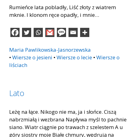
Rumieńce lata pobladły, Liść złoty z wiatrem
mknie. I klonom ręce opadły, i mnie…
Maria Pawlikowska-Jasnorzewska
•
Wiersze o jesieni
•
Wiersze o lecie
•
Wiersze o
liściach
Lato
Leżę na łące. Nikogo nie ma, ja i słońce. Ciszą
nabrzmiałą i wezbrana Napływa myśl to pachnie
siano. Wiatr ciągnie po trawach z szelestem A u
góry siostry moje Białe chmury, wędrują na