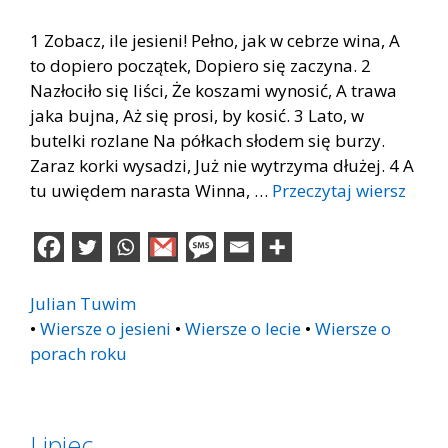
1 Zobacz, ile jesieni! Pełno, jak w cebrze wina, A
to dopiero początek, Dopiero się zaczyna. 2
Nazłociło się liści, Że koszami wynosić, A trawa
jaka bujna, Aż się prosi, by kosić. 3 Lato, w
butelki rozlane Na półkach słodem się burzy.
Zaraz korki wysadzi, Już nie wytrzyma dłużej. 4 A
tu uwiędem narasta Winna, …
Przeczytaj wiersz
Julian Tuwim
•
Wiersze o jesieni
•
Wiersze o lecie
•
Wiersze o
porach roku
Lipiec