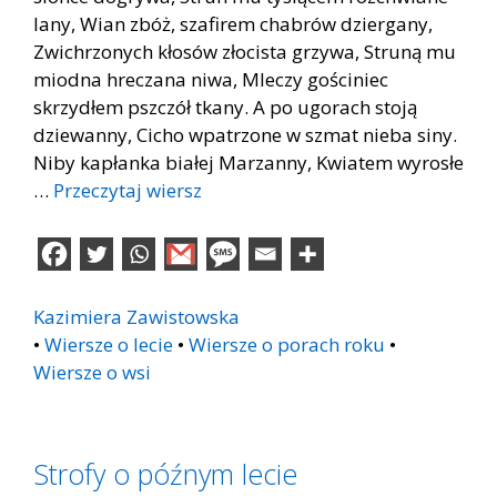
lany, Wian zbóż, szafirem chabrów dziergany,
Zwichrzonych kłosów złocista grzywa, Struną mu
miodna hreczana niwa, Mleczy gościniec
skrzydłem pszczół tkany. A po ugorach stoją
dziewanny, Cicho wpatrzone w szmat nieba siny.
Niby kapłanka białej Marzanny, Kwiatem wyrosłe
…
Przeczytaj wiersz
Kazimiera Zawistowska
•
Wiersze o lecie
•
Wiersze o porach roku
•
Wiersze o wsi
Strofy o późnym lecie