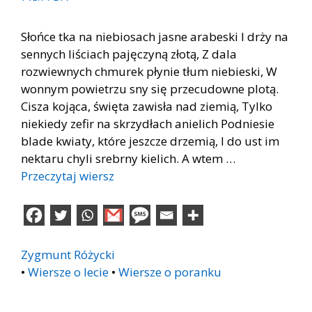
Słońce tka na niebiosach jasne arabeski I drży na
sennych liściach pajęczyną złotą, Z dala
rozwiewnych chmurek płynie tłum niebieski, W
wonnym powietrzu sny się przecudowne plotą.
Cisza kojąca, święta zawisła nad ziemią, Tylko
niekiedy zefir na skrzydłach anielich Podniesie
blade kwiaty, które jeszcze drzemią, I do ust im
nektaru chyli srebrny kielich. A wtem …
Przeczytaj wiersz
Zygmunt Różycki
•
Wiersze o lecie
•
Wiersze o poranku