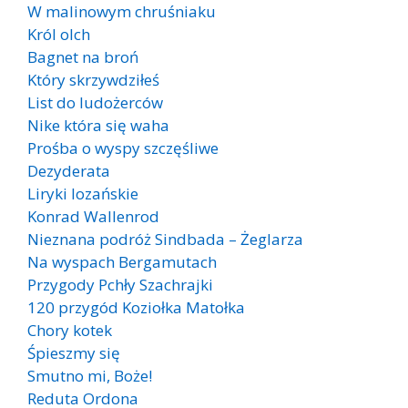
W malinowym chruśniaku
Król olch
Bagnet na broń
Który skrzywdziłeś
List do ludożerców
Nike która się waha
Prośba o wyspy szczęśliwe
Dezyderata
Liryki lozańskie
Konrad Wallenrod
Nieznana podróż Sindbada – Żeglarza
Na wyspach Bergamutach
Przygody Pchły Szachrajki
120 przygód Koziołka Matołka
Chory kotek
Śpieszmy się
Smutno mi, Boże!
Reduta Ordona