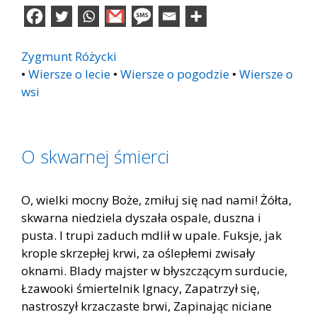
Zygmunt Różycki
•
Wiersze o lecie
•
Wiersze o pogodzie
•
Wiersze o
wsi
O skwarnej śmierci
O, wielki mocny Boże, zmiłuj się nad nami! Żółta,
skwarna niedziela dyszała ospale, duszna i
pusta. I trupi zaduch mdlił w upale. Fuksje, jak
krople skrzepłej krwi, za oślepłemi zwisały
oknami. Blady majster w błyszczącym surducie,
Łzawooki śmiertelnik Ignacy, Zapatrzył się,
nastroszył krzaczaste brwi, Zapinając niciane