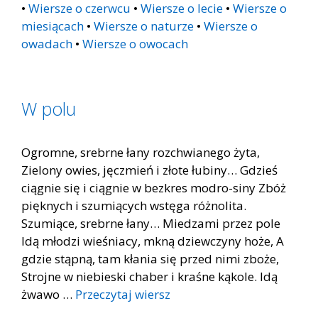
•
Wiersze o czerwcu
•
Wiersze o lecie
•
Wiersze o
miesiącach
•
Wiersze o naturze
•
Wiersze o
owadach
•
Wiersze o owocach
W polu
Ogromne, srebrne łany rozchwianego żyta,
Zielony owies, jęczmień i złote łubiny… Gdzieś
ciągnie się i ciągnie w bezkres modro-siny Zbóż
pięknych i szumiących wstęga różnolita.
Szumiące, srebrne łany… Miedzami przez pole
Idą młodzi wieśniacy, mkną dziewczyny hoże, A
gdzie stąpną, tam kłania się przed nimi zboże,
Strojne w niebieski chaber i kraśne kąkole. Idą
żwawo …
Przeczytaj wiersz