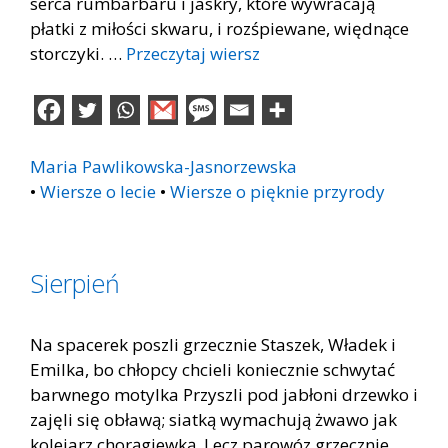
serca rumbarbaru i jaskry, które wywracają
płatki z miłości skwaru, i rozśpiewane, więdnące
storczyki. …
Przeczytaj wiersz
Maria Pawlikowska-Jasnorzewska
•
Wiersze o lecie
•
Wiersze o pięknie przyrody
Sierpień
Na spacerek poszli grzecznie Staszek, Władek i
Emilka, bo chłopcy chcieli koniecznie schwytać
barwnego motylka Przyszli pod jabłoni drzewko i
zajęli się obławą; siatką wymachują żwawo jak
kolejarz chorągiewką. Lecz parowóz grzecznie