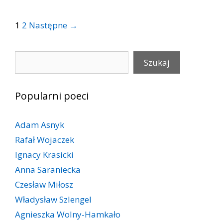
Post
1
2
Następne →
navigation
Szukaj
Szukaj
Popularni poeci
Adam Asnyk
Rafał Wojaczek
Ignacy Krasicki
Anna Saraniecka
Czesław Miłosz
Władysław Szlengel
Agnieszka Wolny-Hamkało