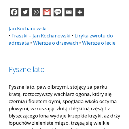
Jan Kochanowski
•
Fraszki – Jan Kochanowski
•
Liryka zwrotu do
adresata
•
Wiersze o drzewach
•
Wiersze o lecie
Pyszne lato
Pyszne lato, paw olbrzymi, stojący za parku
kratą, roztoczywszy wachlarz ogona, który się
czernią i fioletem dymi, spogląda wkoło oczyma
płowymi, wzruszając złotą i błękitną rzęsą. I z
błyszczącego łona wydaje krzepkie krzyki, aż drży
łopuchów zieleniste mięso, trzęsą się wielkie