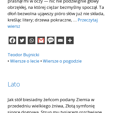
prasnął mi w oczy — nic nie podźwignie głowy
obrzękłej, na której ciężar bezmyślny spoczął. Ta
dłoń bezwolna ująwszy pióro słów już nie składa,
kreśląc litery; drzewa pokraczne, …
Przeczytaj
wiersz
Teodor Bujnicki
•
Wiersze o lecie
•
Wiersze o pogodzie
Lato
Jak stół biesiadny żeńcom podany Ziemia w
przededniu wielkiego żniwa, Złotą symfonię
sionce dogrywa, Strun mu tysiącem rozchwiane