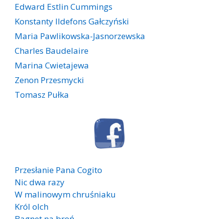
Edward Estlin Cummings
Konstanty Ildefons Gałczyński
Maria Pawlikowska-Jasnorzewska
Charles Baudelaire
Marina Cwietajewa
Zenon Przesmycki
Tomasz Pułka
Przesłanie Pana Cogito
Nic dwa razy
W malinowym chruśniaku
Król olch
Bagnet na broń