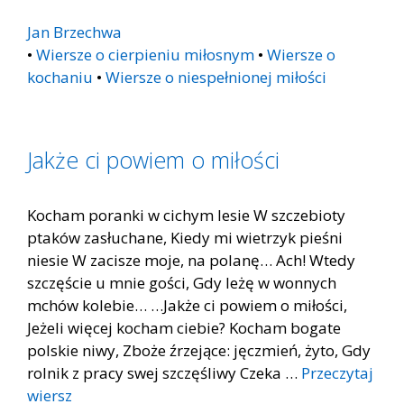
Jan Brzechwa
•
Wiersze o cierpieniu miłosnym
•
Wiersze o
kochaniu
•
Wiersze o niespełnionej miłości
Jakże ci powiem o miłości
Kocham poranki w cichym lesie W szczebioty
ptaków zasłuchane, Kiedy mi wietrzyk pieśni
niesie W zacisze moje, na polanę… Ach! Wtedy
szczęście u mnie gości, Gdy leżę w wonnych
mchów kolebie… …Jakże ci powiem o miłości,
Jeżeli więcej kocham ciebie? Kocham bogate
polskie niwy, Zboże źrzejące: jęczmień, żyto, Gdy
rolnik z pracy swej szczęśliwy Czeka …
Przeczytaj
wiersz