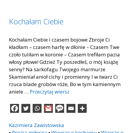
Kochałam Ciebie
Kochałam Ciebie i czasem bojowe Zbroje Ci
kładłam – czasem harfę w dłonie – Czasem Twe
czoło tuliłam w koronie – Czasem trefiłam pazia
włosy płowe! Gdzież Ty poszedłeś, o mój książę
senny? Na sarkofagu Twojego marmurze
Skamieniał anioł cichy i promienny I w twarz Ci
rzuca blade grobów róże, Bo w tym kamiennym
aniele …
Przeczytaj wiersz
Kazimiera Zawistowska
•
Poezja miłosna
•
Wiersze o kochaniu
•
Wiersze o