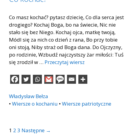
Co masz kochać? pytasz dziecię, Co dla serca jest
drogiego? Kochaj Boga, bo na świecie, Nic nie
stało się bez Niego. Kochaj ojca, matkę twoją,
Módl się za nich co dzień z rana, Bo przy tobie
oni stoją, Niby straż od Boga dana. Do Ojczyzny,
po rodzinie, Wzbudź najczystszy żar miłości: Tuś
się zrodził w …
Przeczytaj wiersz
Władysław Bełza
•
Wiersze o kochaniu
•
Wiersze patriotyczne
Post
1
2
3
Następne →