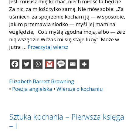
Jeśli musisz mię kochać, niech miłość ta będzie
Za nic, za miłość tylko samą. Nie mów sobie: „Za
uśmiech, za spojrzenie kocham ją — w sposobie,
Jakim przemawia słodko — myśl jej mam na
względzie, Co z myślą zgodna moją, albo — że z
nią wszędzie Wczas mi się staje luby”. Może w
jutra …
Przeczytaj wiersz
Elizabeth Barrett Browning
•
Poezja angielska
•
Wiersze o kochaniu
Sztuka kochania – Pierwsza księga
– I