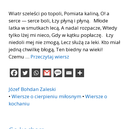
Wiatr szeleści po topoli, Pomiata kaliną, O! a
serce — serce boli, Łzy płyną i płyną. Młode
latka w smutkach lecą, A nadal rozpacze, Wtedy
tylko lżej mi nieco, Gdy w kątku popłaczę. Łzy
niedoli mej nie zmogą, Lecz służą za leki. Kto miał
jedną chwilkę błogą, Ten biedny na wieki!
Czemu …
Przeczytaj wiersz
Józef Bohdan Zaleski
•
Wiersze o cierpieniu miłosnym
•
Wiersze o
kochaniu