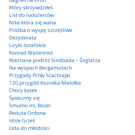
Który skrzywdziłeś
List do ludożerców
Nike która się waha
Prośba o wyspy szczęśliwe
Dezyderata
Liryki lozańskie
Konrad Wallenrod
Nieznana podróż Sindbada – Żeglarza
Na wyspach Bergamutach
Przygody Pchły Szachrajki
120 przygód Koziołka Matołka
Chory kotek
Śpieszmy się
Smutno mi, Boże!
Reduta Ordona
Idzie Grześ
Oda do młodości