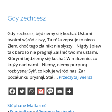
Gdy zechcesz
Gdy zechcesz, będziemy się kochać Ustami
twoimi wśród ciszy, Ta róża zepsuje to nieco
Złem, choć tego zła nikt nie słyszy. Nigdy śpiew
tak bardzo nie pragnął Zalśnić twoimi ustami,
Którymi będziemy się kochać W milczeniu, co
krąży nad nami. Niemy, niemy purpurą
rozbłysnął Sylf, co kołuje wśród nas, Żar
pocałunku prysnął, Stał …
Przeczytaj wiersz
Stéphane Mallarmé
•
Symbolizm
•
Wiersze o kochaniu