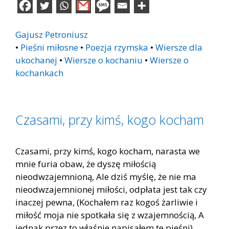
Gajusz Petroniusz
•
Pieśni miłosne
•
Poezja rzymska
•
Wiersze dla
ukochanej
•
Wiersze o kochaniu
•
Wiersze o
kochankach
Czasami, przy kimś, kogo kocham
Czasami, przy kimś, kogo kocham, narasta we
mnie furia obaw, że dyszę miłością
nieodwzajemnioną, Ale dziś myślę, że nie ma
nieodwzajemnionej miłości, odpłata jest tak czy
inaczej pewna, (Kochałem raz kogoś żarliwie i
miłość moja nie spotkała się z wzajemnością, A
jednak przez to właśnie napisałem te pieśni).