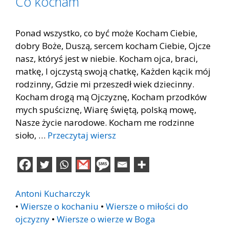
Co kocham
Ponad wszystko, co być może Kocham Ciebie,
dobry Boże, Duszą, sercem kocham Ciebie, Ojcze
nasz, któryś jest w niebie. Kocham ojca, braci,
matkę, I ojczystą swoją chatkę, Każden kącik mój
rodzinny, Gdzie mi przeszedł wiek dziecinny.
Kocham drogą mą Ojczyznę, Kocham przodków
mych spuściznę, Wiarę świętą, polską mowę,
Nasze życie narodowe. Kocham me rodzinne
sioło, …
Przeczytaj wiersz
Antoni Kucharczyk
•
Wiersze o kochaniu
•
Wiersze o miłości do
ojczyzny
•
Wiersze o wierze w Boga