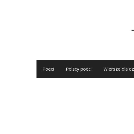
Przejdź
do
treści
Poeci
Polscy poeci
Wiersze dla dz