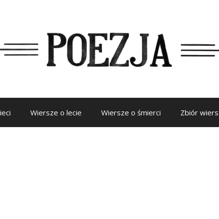
ieci
Wiersze o lecie
Wiersze o śmierci
Zbiór wier