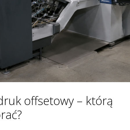
druk offsetowy – którą
rać?