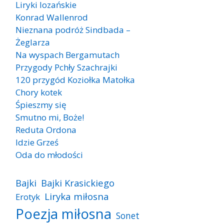
Liryki lozańskie
Konrad Wallenrod
Nieznana podróż Sindbada –
Żeglarza
Na wyspach Bergamutach
Przygody Pchły Szachrajki
120 przygód Koziołka Matołka
Chory kotek
Śpieszmy się
Smutno mi, Boże!
Reduta Ordona
Idzie Grześ
Oda do młodości
Bajki
Bajki Krasickiego
Liryka miłosna
Erotyk
Poezja miłosna
Sonet