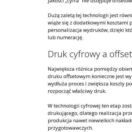
jakości „cyfra” nie ustępuje offsetow
Dużą zaletą tej technologii jest ró
wiąże się z dodatkowymi kosztami p
personalizacja wydruków, dzięki kt
lub numerację.
Druk cyfrowy a offset
Największa różnica pomiędzy obiem
druku offsetowym konieczne jest w
wydłuża proces i zwiększa koszty 
rozpocząć właściwy druk.
W technologii cyfrowej ten etap zos
drukującego, dlatego realizacja prz
produkcja nawet niewielkich nakła
przygotowawczych.