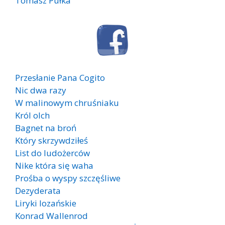
Tomasz Pułka
Przesłanie Pana Cogito
Nic dwa razy
W malinowym chruśniaku
Król olch
Bagnet na broń
Który skrzywdziłeś
List do ludożerców
Nike która się waha
Prośba o wyspy szczęśliwe
Dezyderata
Liryki lozańskie
Konrad Wallenrod