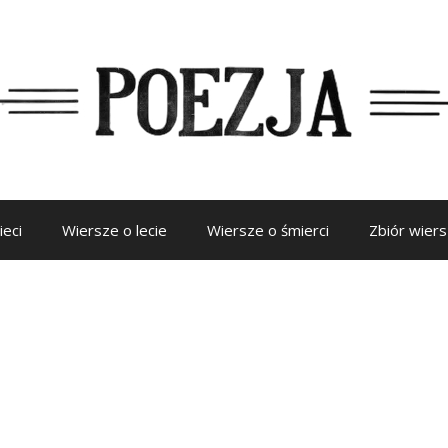
ieci
Wiersze o lecie
Wiersze o śmierci
Zbiór wier