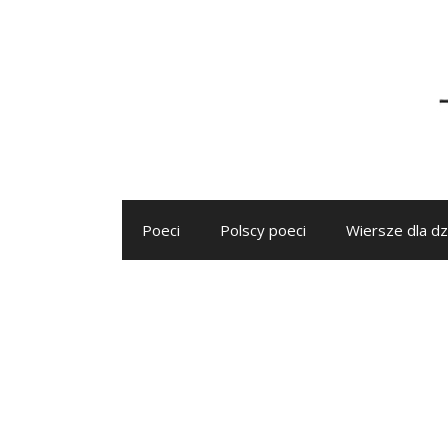
Przejdź
do
treści
Poeci
Polscy poeci
Wiersze dla dz