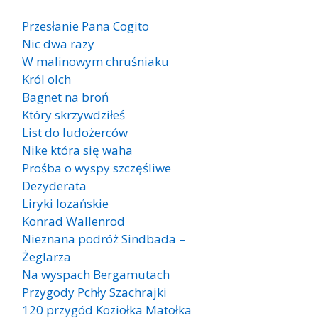
Przesłanie Pana Cogito
Nic dwa razy
W malinowym chruśniaku
Król olch
Bagnet na broń
Który skrzywdziłeś
List do ludożerców
Nike która się waha
Prośba o wyspy szczęśliwe
Dezyderata
Liryki lozańskie
Konrad Wallenrod
Nieznana podróż Sindbada –
Żeglarza
Na wyspach Bergamutach
Przygody Pchły Szachrajki
120 przygód Koziołka Matołka