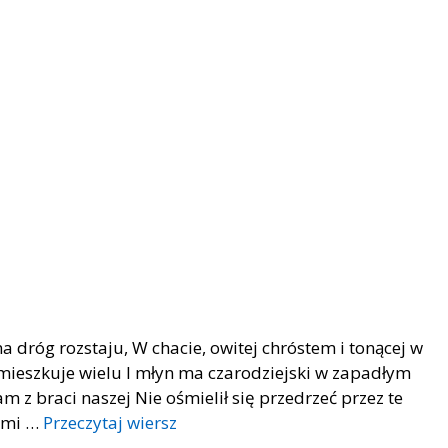
a dróg rozstaju, W chacie, owitej chróstem i tonącej w
emieszkuje wielu I młyn ma czarodziejski w zapadłym
am z braci naszej Nie ośmielił się przedrzeć przez te
nemi …
Przeczytaj wiersz