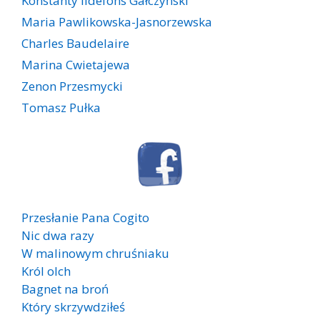
Konstanty Ildefons Gałczyński
Maria Pawlikowska-Jasnorzewska
Charles Baudelaire
Marina Cwietajewa
Zenon Przesmycki
Tomasz Pułka
Przesłanie Pana Cogito
Nic dwa razy
W malinowym chruśniaku
Król olch
Bagnet na broń
Który skrzywdziłeś