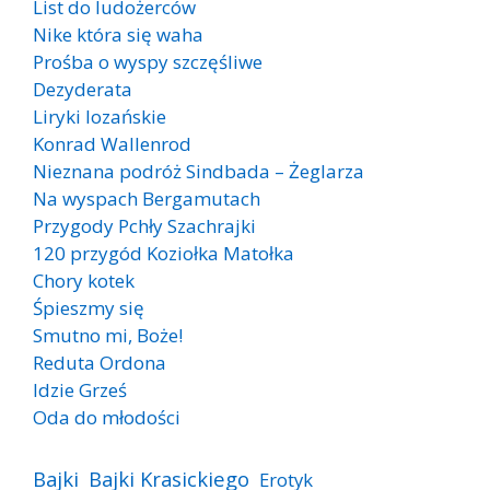
List do ludożerców
Nike która się waha
Prośba o wyspy szczęśliwe
Dezyderata
Liryki lozańskie
Konrad Wallenrod
Nieznana podróż Sindbada – Żeglarza
Na wyspach Bergamutach
Przygody Pchły Szachrajki
120 przygód Koziołka Matołka
Chory kotek
Śpieszmy się
Smutno mi, Boże!
Reduta Ordona
Idzie Grześ
Oda do młodości
Bajki
Bajki Krasickiego
Erotyk