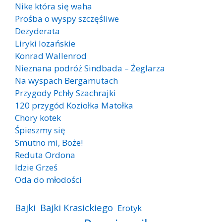
Nike która się waha
Prośba o wyspy szczęśliwe
Dezyderata
Liryki lozańskie
Konrad Wallenrod
Nieznana podróż Sindbada – Żeglarza
Na wyspach Bergamutach
Przygody Pchły Szachrajki
120 przygód Koziołka Matołka
Chory kotek
Śpieszmy się
Smutno mi, Boże!
Reduta Ordona
Idzie Grześ
Oda do młodości
Bajki
Bajki Krasickiego
Erotyk