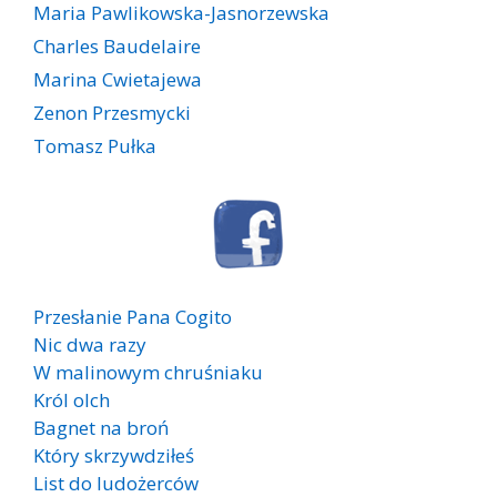
Maria Pawlikowska-Jasnorzewska
Charles Baudelaire
Marina Cwietajewa
Zenon Przesmycki
Tomasz Pułka
Przesłanie Pana Cogito
Nic dwa razy
W malinowym chruśniaku
Król olch
Bagnet na broń
Który skrzywdziłeś
List do ludożerców