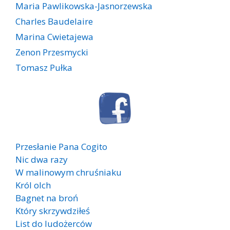
Maria Pawlikowska-Jasnorzewska
Charles Baudelaire
Marina Cwietajewa
Zenon Przesmycki
Tomasz Pułka
Przesłanie Pana Cogito
Nic dwa razy
W malinowym chruśniaku
Król olch
Bagnet na broń
Który skrzywdziłeś
List do ludożerców