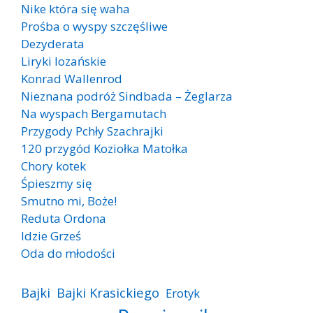
Nike która się waha
Prośba o wyspy szczęśliwe
Dezyderata
Liryki lozańskie
Konrad Wallenrod
Nieznana podróż Sindbada – Żeglarza
Na wyspach Bergamutach
Przygody Pchły Szachrajki
120 przygód Koziołka Matołka
Chory kotek
Śpieszmy się
Smutno mi, Boże!
Reduta Ordona
Idzie Grześ
Oda do młodości
Bajki
Bajki Krasickiego
Erotyk