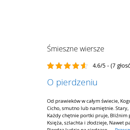
Śmieszne wiersze
4.6/5 - (7 głos
O pierdzeniu
Od prawieków w całym świecie, Kogo 
Cicho, smutno lub namiętnie. Stary,
Każdy chętnie portki pruje, Bliźnim
Księża, szlachta i złodzieje, Nawet 
Pierdzą ludzie na siedząco, …
Przecz