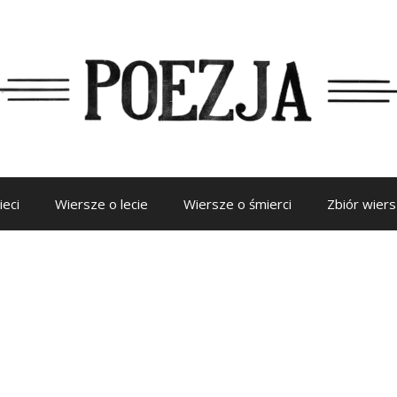
ieci
Wiersze o lecie
Wiersze o śmierci
Zbiór wier