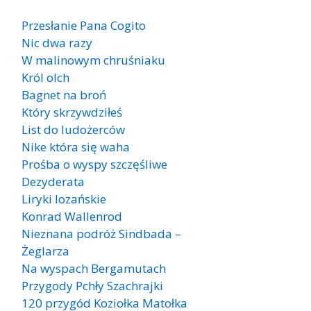
Przesłanie Pana Cogito
Nic dwa razy
W malinowym chruśniaku
Król olch
Bagnet na broń
Który skrzywdziłeś
List do ludożerców
Nike która się waha
Prośba o wyspy szczęśliwe
Dezyderata
Liryki lozańskie
Konrad Wallenrod
Nieznana podróż Sindbada –
Żeglarza
Na wyspach Bergamutach
Przygody Pchły Szachrajki
120 przygód Koziołka Matołka