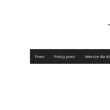
Przejdź
do
treści
Poeci
Polscy poeci
Wiersze dla dz