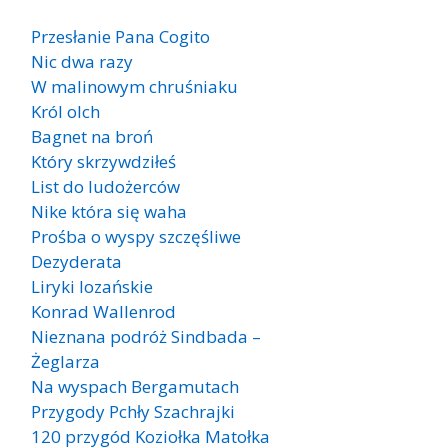
Przesłanie Pana Cogito
Nic dwa razy
W malinowym chruśniaku
Król olch
Bagnet na broń
Który skrzywdziłeś
List do ludożerców
Nike która się waha
Prośba o wyspy szczęśliwe
Dezyderata
Liryki lozańskie
Konrad Wallenrod
Nieznana podróż Sindbada –
Żeglarza
Na wyspach Bergamutach
Przygody Pchły Szachrajki
120 przygód Koziołka Matołka