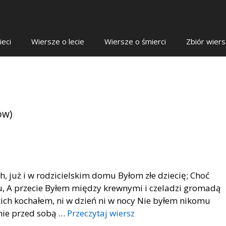
ieci
Wiersze o lecie
Wiersze o śmierci
Zbiór wier
ów)
h, już i w rodzicielskim domu Byłom złe dziecię; Choć
u, A przecie Byłem między krewnymi i czeladzi gromadą
kich kochałem, ni w dzień ni w nocy Nie byłem nikomu
nie przed sobą …
Przeczytaj wiersz