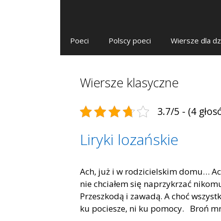
Poeci
Polscy poeci
Wiersze dla dz
Wiersze klasyczne
3.7/5 - (4 głos
Liryki lozańskie
Ach, już i w rodzicielskim domu… Ac
nie chciałem się naprzykrzać nikom
Przeszkodą i zawadą. A choć wszyst
ku pociesze, ni ku pomocy. Broń m