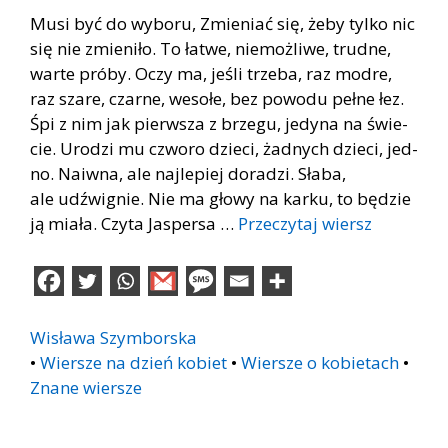
Musi być do wy­bo­ru, Zmie­niać się, żeby tyl­ko nic
się nie zmie­ni­ło. To ła­twe, nie­moż­li­we, trud­ne,
war­te pró­by. Oczy ma, je­śli trze­ba, raz mo­dre,
raz sza­re, czar­ne, we­so­łe, bez po­wo­du peł­ne łez.
Śpi z nim jak pierw­sza z brze­gu, je­dy­na na świe­
cie. Uro­dzi mu czwo­ro dzie­ci, żad­nych dzie­ci, jed­
no. Na­iw­na, ale naj­le­piej do­ra­dzi. Sła­ba,
ale udźwi­gnie. Nie ma gło­wy na kar­ku, to bę­dzie
ją mia­ła. Czy­ta Ja­sper­sa …
Przeczytaj wiersz
Wisława Szymborska
•
Wiersze na dzień kobiet
•
Wiersze o kobietach
•
Znane wiersze