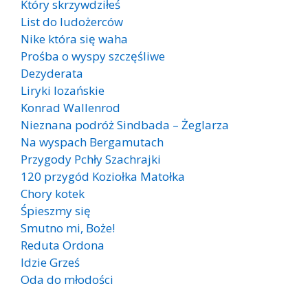
Który skrzywdziłeś
List do ludożerców
Nike która się waha
Prośba o wyspy szczęśliwe
Dezyderata
Liryki lozańskie
Konrad Wallenrod
Nieznana podróż Sindbada – Żeglarza
Na wyspach Bergamutach
Przygody Pchły Szachrajki
120 przygód Koziołka Matołka
Chory kotek
Śpieszmy się
Smutno mi, Boże!
Reduta Ordona
Idzie Grześ
Oda do młodości