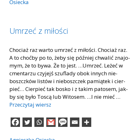
Osiecka
Umrzeć z miłości
Cho­ciaż raz war­to umrzeć z mi­ło­ści. Cho­ciaż raz.
A to choć­by po to, żeby się póź­niej chwa­lić zna­jo­
mym, że to bywa. Że to jest. …Umrzeć. Le­żeć w
cmen­ta­rzu czy­jejś szu­fla­dy obok in­nych nie­
boszcz­ków li­stów i nie­bosz­czek pa­mią­tek i cier­
pieć… Cier­pieć tak bo­sko i z ta­kim pa­to­sem, jak­
by się było To­scą lub Wi­to­sem. …I nie mieć …
Przeczytaj wiersz
Agnieszka Osiecka