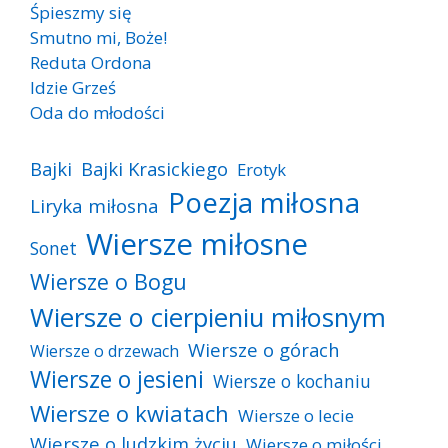
Śpieszmy się
Smutno mi, Boże!
Reduta Ordona
Idzie Grześ
Oda do młodości
Bajki
Bajki Krasickiego
Erotyk
Poezja miłosna
Liryka miłosna
Wiersze miłosne
Sonet
Wiersze o Bogu
Wiersze o cierpieniu miłosnym
Wiersze o górach
Wiersze o drzewach
Wiersze o jesieni
Wiersze o kochaniu
Wiersze o kwiatach
Wiersze o lecie
Wiersze o ludzkim życiu
Wiersze o miłości