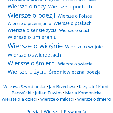
Wiersze o nocy
Wiersze o poetach
Wiersze o poezji
Wiersze o Polsce
Wiersze o ptakach
Wiersze o przemijaniu
Wiersze o sensie życia
Wiersze o snach
Wiersze o umieraniu
Wiersze o wiośnie
Wiersze o wojnie
Wiersze o zwierzętach
Wiersze o śmierci
Wiersze o świecie
Wiersze o życiu
Średniowieczna poezja
Wisława Szymborska
•
Jan Brzechwa
•
Krzysztof Kamil
Baczyński
•
Julian Tuwim
•
Maria Konopnicka
wiersze dla dzieci
•
wiersze o miłości
•
wiersze o śmierci
Poezja
|
Wiersze
|
Prywatność