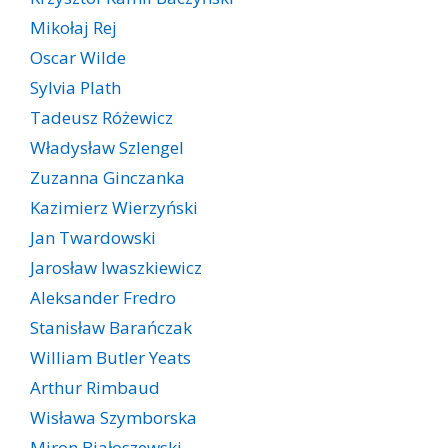
Mikołaj Rej
Oscar Wilde
Sylvia Plath
Tadeusz Różewicz
Władysław Szlengel
Zuzanna Ginczanka
Kazimierz Wierzyński
Jan Twardowski
Jarosław Iwaszkiewicz
Aleksander Fredro
Stanisław Barańczak
William Butler Yeats
Arthur Rimbaud
Wisława Szymborska
Miron Białoszewski