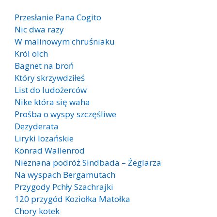
Przesłanie Pana Cogito
Nic dwa razy
W malinowym chruśniaku
Król olch
Bagnet na broń
Który skrzywdziłeś
List do ludożerców
Nike która się waha
Prośba o wyspy szczęśliwe
Dezyderata
Liryki lozańskie
Konrad Wallenrod
Nieznana podróż Sindbada – Żeglarza
Na wyspach Bergamutach
Przygody Pchły Szachrajki
120 przygód Koziołka Matołka
Chory kotek