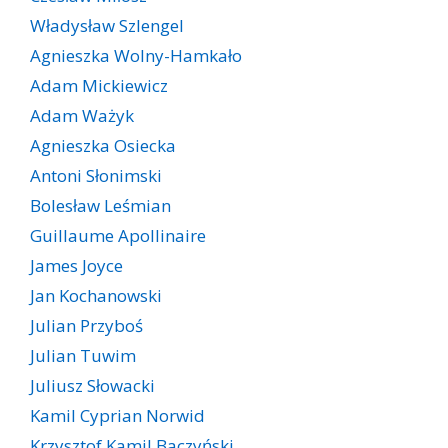
Władysław Szlengel
Agnieszka Wolny-Hamkało
Adam Mickiewicz
Adam Ważyk
Agnieszka Osiecka
Antoni Słonimski
Bolesław Leśmian
Guillaume Apollinaire
James Joyce
Jan Kochanowski
Julian Przyboś
Julian Tuwim
Juliusz Słowacki
Kamil Cyprian Norwid
Krzysztof Kamil Baczyński