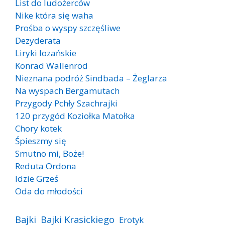
List do ludożerców
Nike która się waha
Prośba o wyspy szczęśliwe
Dezyderata
Liryki lozańskie
Konrad Wallenrod
Nieznana podróż Sindbada – Żeglarza
Na wyspach Bergamutach
Przygody Pchły Szachrajki
120 przygód Koziołka Matołka
Chory kotek
Śpieszmy się
Smutno mi, Boże!
Reduta Ordona
Idzie Grześ
Oda do młodości
Bajki
Bajki Krasickiego
Erotyk