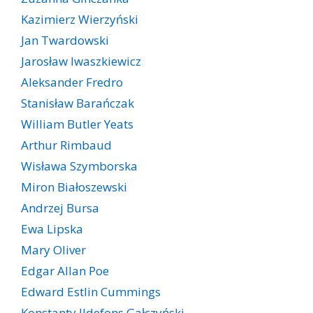
Kazimierz Wierzyński
Jan Twardowski
Jarosław Iwaszkiewicz
Aleksander Fredro
Stanisław Barańczak
William Butler Yeats
Arthur Rimbaud
Wisława Szymborska
Miron Białoszewski
Andrzej Bursa
Ewa Lipska
Mary Oliver
Edgar Allan Poe
Edward Estlin Cummings
Konstanty Ildefons Gałczyński