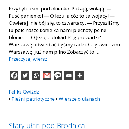
Przybyli ułani pod okienko. Pukają, wołają: —
Puść panienko! — O Jezu, a cóż to za wojacy! —
Otwieraj, nie bój się, to czwartacy. — Przyszliśmy
tu poić nasze konie Za nami piechoty pełne
błonie. — O Jezu, a dokąd Bóg prowadzi? —
Warszawę odwiedzić byśmy radzi. Gdy zwiedzim
Warszawę, już nam pilno Zobaczyć to …
Przeczytaj wiersz
Feliks Gwiżdż
•
Pieśni patriotyczne
•
Wiersze o ułanach
Stary ułan pod Brodnicą