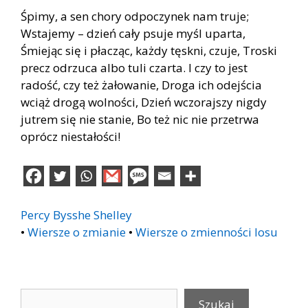
Śpimy, a sen chory odpoczynek nam truje;
Wstajemy – dzień cały psuje myśl uparta,
Śmiejąc się i płacząc, każdy tęskni, czuje, Troski
precz odrzuca albo tuli czarta. I czy to jest
radość, czy też żałowanie, Droga ich odejścia
wciąż drogą wolności, Dzień wczorajszy nigdy
jutrem się nie stanie, Bo też nic nie przetrwa
oprócz niestałości!
Percy Bysshe Shelley
•
Wiersze o zmianie
•
Wiersze o zmienności losu
Szukaj
Szukaj