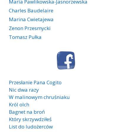
Maria Pawlikowska-Jasnorzewska
Charles Baudelaire
Marina Cwietajewa
Zenon Przesmycki
Tomasz Pułka
Przesłanie Pana Cogito
Nic dwa razy
W malinowym chruśniaku
Król olch
Bagnet na broń
Który skrzywdziłeś
List do ludożerców