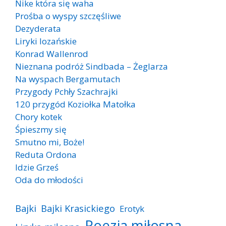
Nike która się waha
Prośba o wyspy szczęśliwe
Dezyderata
Liryki lozańskie
Konrad Wallenrod
Nieznana podróż Sindbada – Żeglarza
Na wyspach Bergamutach
Przygody Pchły Szachrajki
120 przygód Koziołka Matołka
Chory kotek
Śpieszmy się
Smutno mi, Boże!
Reduta Ordona
Idzie Grześ
Oda do młodości
Bajki
Bajki Krasickiego
Erotyk
Poezja miłosna