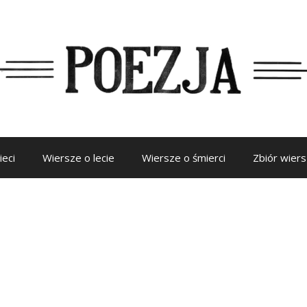
ieci
Wiersze o lecie
Wiersze o śmierci
Zbiór wier