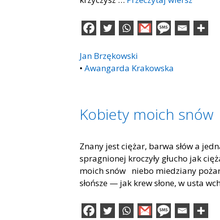
Jan Brzękowski
•
Awangarda Krakowska
Kobiety moich snów
Znany jest ciężar, barwa słów a jed
spragnionej kroczyły głucho jak cię
moich snów niebo miedziany pożar kr
słońsze — jak krew słone, w usta wc