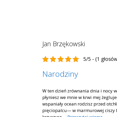
Jan Brzękowski
5/5 - (1 głosów
Narodziny
W ten dzień zrównania dnia i nocy 
płyniesz we mnie w krwi mej żegluj
wspaniały ocean rodzisz przed otch
pięciopalcu— w marmurowej ciszy le
krzyczysz …
Przeczytaj wiersz