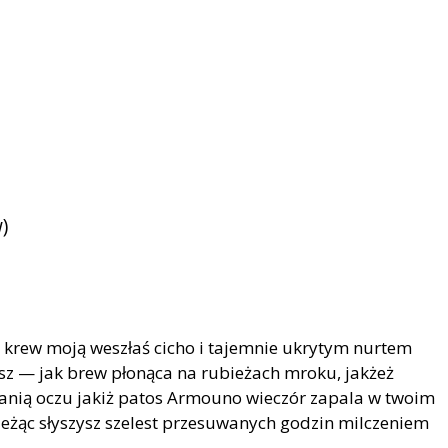
)
w krew moją weszłaś cicho i tajemnie ukrytym nurtem
esz — jak brew płonąca na rubieżach mroku, jakżeż
łanią oczu jakiż patos Armouno wieczór zapala w twoim
żąc słyszysz szelest przesuwanych godzin milczeniem