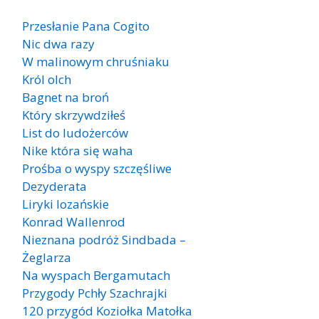
Przesłanie Pana Cogito
Nic dwa razy
W malinowym chruśniaku
Król olch
Bagnet na broń
Który skrzywdziłeś
List do ludożerców
Nike która się waha
Prośba o wyspy szczęśliwe
Dezyderata
Liryki lozańskie
Konrad Wallenrod
Nieznana podróż Sindbada –
Żeglarza
Na wyspach Bergamutach
Przygody Pchły Szachrajki
120 przygód Koziołka Matołka