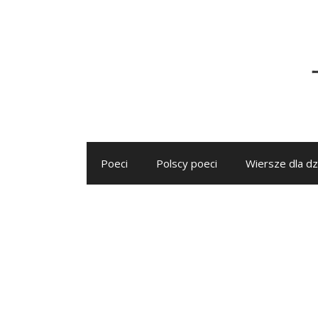
Przejdź
do
treści
Poeci
Polscy poeci
Wiersze dla dz