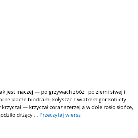
nak jest inaczej — po grzywach zbóż po ziemi siwej i
żarne klacze biodrami kołysząc z wiatrem gór kobiety
zyczał — krzyczał coraz szerzej a w dole rosło słońce,
hodziło drżący …
Przeczytaj wiersz