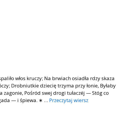
 spaliło włos kruczy; Na brwiach osiadła rdzy skaza
czy; Drobniutkie dziecię trzyma przy łonie, Byłaby
 na zagonie, Pośród swej drogi tułaczéj — Stóg co
 gada — i śpiewa. ∗ …
Przeczytaj wiersz