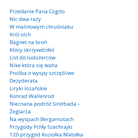
Przesłanie Pana Cogito
Nic dwa razy
W malinowym chruśniaku
Król olch
Bagnet na broń
Który skrzywdziłeś
List do ludożerców
Nike która się waha
Prośba o wyspy szczęśliwe
Dezyderata
Liryki lozańskie
Konrad Wallenrod
Nieznana podróż Sindbada –
Żeglarza
Na wyspach Bergamutach
Przygody Pchły Szachrajki
120 przygód Koziołka Matołka