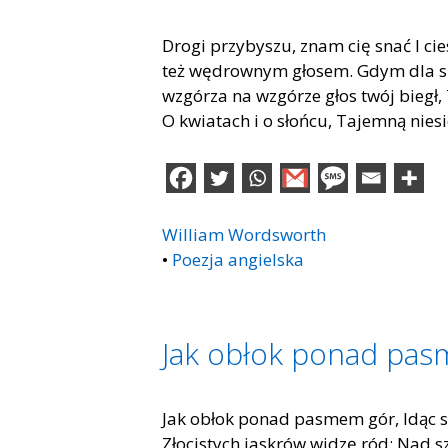
Drogi przybyszu, znam cię snać I cie
też wędrownym głosem. Gdym dla spo
wzgórza na wzgórze głos twój biegł, 
O kwiatach i o słońcu, Tajemną nies
William Wordsworth
•
Poezja angielska
Jak obłok ponad pa
Jak obłok ponad pasmem gór, Idąc 
Złocistych jaskrów widzę ród: Nad sz