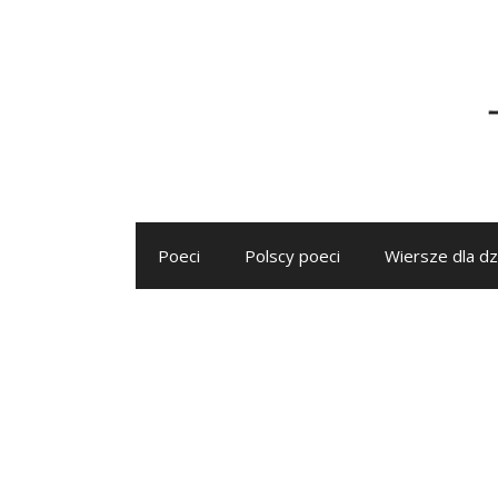
Przejdź
do
treści
Poeci
Polscy poeci
Wiersze dla dz