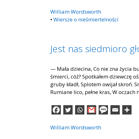
William Wordsworth
•
Wiersze o nieśmiertelności
Jest nas siedmioro g
— Mała dziecina, Co nie zna życia b
śmierci, cóż? Spotkałem dziewczę ośm
gruby kładł, Splotem owijał skroń. Sn
Rumiane lico, pełne kras, W oczach 
William Wordsworth