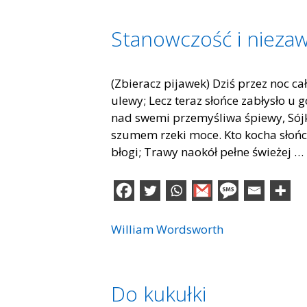
Stanowczość i niezaw
(Zbieracz pijawek) Dziś przez noc cał
ulewy; Lecz teraz słońce zabłysło u
nad swemi przemyśliwa śpiewy, Sójk
szumem rzeki moce. Kto kocha słońc
błogi; Trawy naokół pełne świeżej …
William Wordsworth
Do kukułki