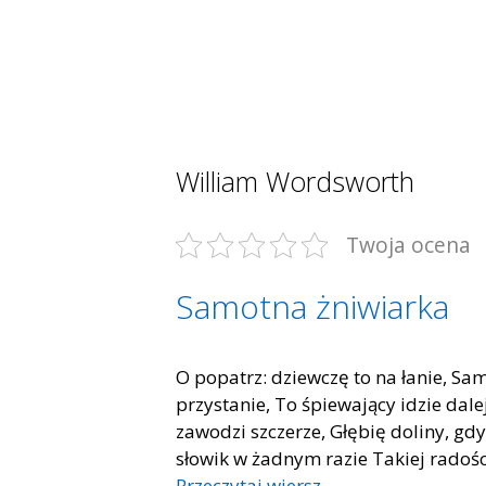
William Wordsworth
Twoja ocena
Samotna żniwiarka
O popatrz: dziewczę to na łanie, Sam
przystanie, To śpiewający idzie dal
zawodzi szczerze, Głębię doliny, gd
słowik w żadnym razie Takiej radości
Przeczytaj wiersz