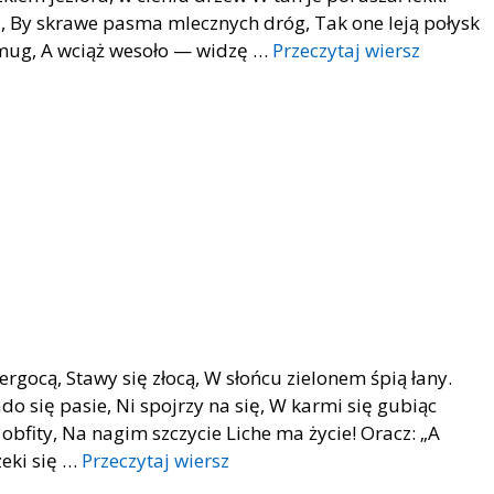
ój, By skrawe pasma mlecznych dróg, Tak one leją połysk
mug, A wciąż wesoło — widzę …
Przeczytaj wiersz
wiergocą, Stawy się złocą, W słońcu zielonem śpią łany.
do się pasie, Ni spojrzy na się, W karmi się gubiąc
 obfity, Na nagim szczycie Liche ma życie! Oracz: „A
zeki się …
Przeczytaj wiersz