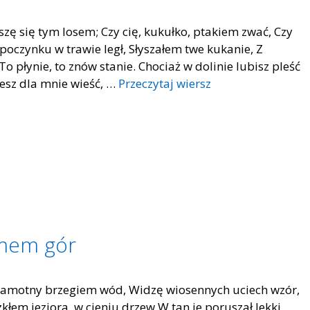
szę się tym losem; Czy cię, kukułko, ptakiem zwać, Czy
czynku w trawie legł, Słyszałem twe kukanie, Z
To płynie, to znów stanie. Chociaż w dolinie lubisz pleść
iesz dla mnie wieść, …
Przeczytaj wiersz
smem gór
samotny brzegiem wód, Widzę wiosennych uciech wzór,
kłem jeziora, w cieniu drzew W tan je poruszał lekki