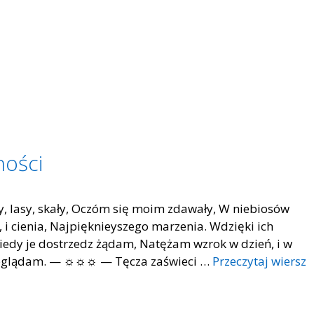
ności
dy, lasy, skały, Oczóm się moim zdawały, W niebiosów
, i cienia, Najpięknieyszego marzenia. Wdzięki ich
kiedy je dostrzedz żądam, Natężam wzrok w dzień, i w
ie poglądam. — ☼☼☼ — Tęcza zaświeci …
Przeczytaj wiersz