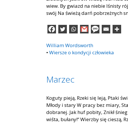
wiew. By gwiazd na niebie lśnisty r
swój Na świeżą darń pobrzeżnych s
William Wordsworth
•
Wiersze o kondycji człowieka
Marzec
Koguty pieją, Rzeki się leją, Ptaki ś
Młody i stary W pracy bez miary, Sta
dobranej. Jak huf pobity, Znikł śnieg
wiśta, bułany!“ Wierzby się cieszą, R