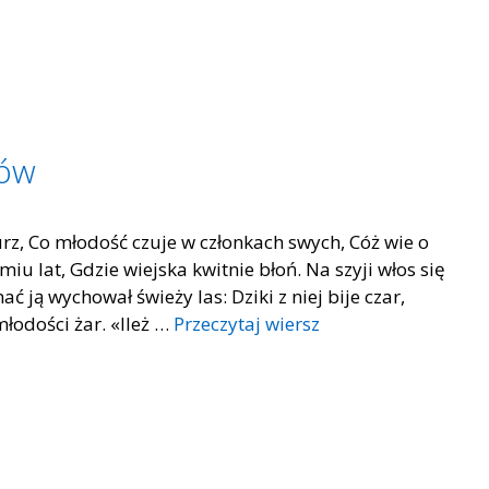
łów
urz, Co młodość czuje w członkach swych, Cóż wie o
iu lat, Gdzie wiejska kwitnie błoń. Na szyji włos się
ać ją wychował świeży las: Dziki z niej bije czar,
młodości żar. «Ileż …
Przeczytaj wiersz