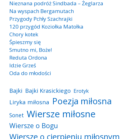
Nieznana podróż Sindbada – Żeglarza
Na wyspach Bergamutach
Przygody Pchły Szachrajki
120 przygód Koziołka Matołka
Chory kotek
Śpieszmy się
Smutno mi, Boże!
Reduta Ordona
Idzie Grześ
Oda do młodości
Bajki
Bajki Krasickiego
Erotyk
Poezja miłosna
Liryka miłosna
Wiersze miłosne
Sonet
Wiersze o Bogu
Wiersze o cierpieniu miłosnym