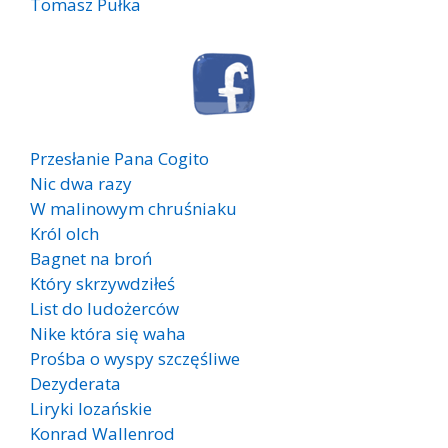
Tomasz Pułka
Przesłanie Pana Cogito
Nic dwa razy
W malinowym chruśniaku
Król olch
Bagnet na broń
Który skrzywdziłeś
List do ludożerców
Nike która się waha
Prośba o wyspy szczęśliwe
Dezyderata
Liryki lozańskie
Konrad Wallenrod