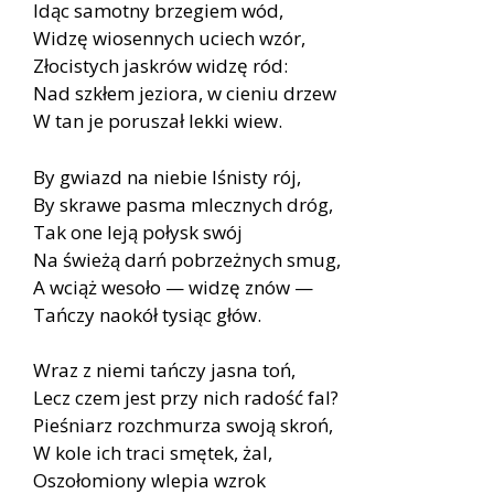
Idąc samotny brzegiem wód,
Widzę wiosennych uciech wzór,
Złocistych jaskrów widzę ród:
Nad szkłem jeziora, w cieniu drzew
W tan je poruszał lekki wiew.
By gwiazd na niebie lśnisty rój,
By skrawe pasma mlecznych dróg,
Tak one leją połysk swój
Na świeżą darń pobrzeżnych smug,
A wciąż wesoło — widzę znów —
Tańczy naokół tysiąc głów.
Wraz z niemi tańczy jasna toń,
Lecz czem jest przy nich radość fal?
Pieśniarz rozchmurza swoją skroń,
W kole ich traci smętek, żal,
Oszołomiony wlepia wzrok