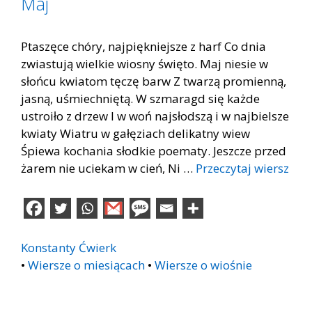
Maj
Ptaszęce chóry, najpiękniejsze z harf Co dnia
zwiastują wielkie wiosny święto. Maj niesie w
słońcu kwiatom tęczę barw Z twarzą promienną,
jasną, uśmiechniętą. W szmaragd się każde
ustroiło z drzew I w woń najsłodszą i w najbielsze
kwiaty Wiatru w gałęziach delikatny wiew
Śpiewa kochania słodkie poematy. Jeszcze przed
żarem nie uciekam w cień, Ni …
Przeczytaj wiersz
Konstanty Ćwierk
•
Wiersze o miesiącach
•
Wiersze o wiośnie