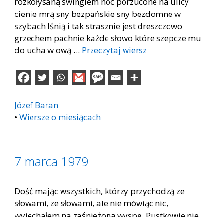
rozkołysaną swingiem noc porzucone na ulicy
cienie mrą sny bezpańskie sny bezdomne w
szybach lśnią i tak strasznie jest dreszczowo
grzechem pachnie każde słowo które szepcze mu
do ucha w ową …
Przeczytaj wiersz
Józef Baran
•
Wiersze o miesiącach
7 marca 1979
Dość mając wszystkich, którzy przychodzą ze
słowami, ze słowami, ale nie mówiąc nic,
wyjechałem na zaśnieżoną wyspę. Pustkowie nie