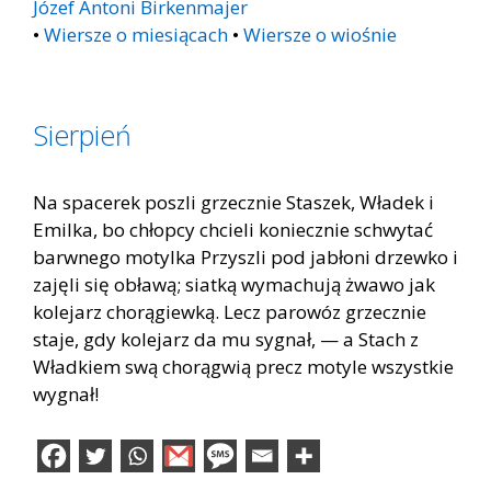
Józef Antoni Birkenmajer
•
Wiersze o miesiącach
•
Wiersze o wiośnie
Sierpień
Na spacerek poszli grzecznie Staszek, Władek i
Emilka, bo chłopcy chcieli koniecznie schwytać
barwnego motylka Przyszli pod jabłoni drzewko i
zajęli się obławą; siatką wymachują żwawo jak
kolejarz chorągiewką. Lecz parowóz grzecznie
staje, gdy kolejarz da mu sygnał, — a Stach z
Władkiem swą chorągwią precz motyle wszystkie
wygnał!