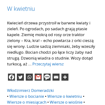
W kwietniu
Kwiecień drzewa przystroił w barwne kwiaty i
zieleń. Po ogrodach, po sadach grają ptasie
kapele. Ziemię mokrą od rosy orze traktor
zielony – Kra, kra! – echo powtarza z orki cieszą
się wrony. Ludzie sadzą ziemniaki, żeby wzeszły
niedługo. Bocian chodzi po łące liczy żaby nad
strugą. Dzwonią wiadra o studnie. Wozy dotąd
turkocą, aż …
Przeczytaj wiersz
Włodzimierz Domeradzki
•
Wiersze o bocianie
•
Wiersze o kwietniu
•
Wiersze o miesiącach
•
Wiersze o wiośnie
•