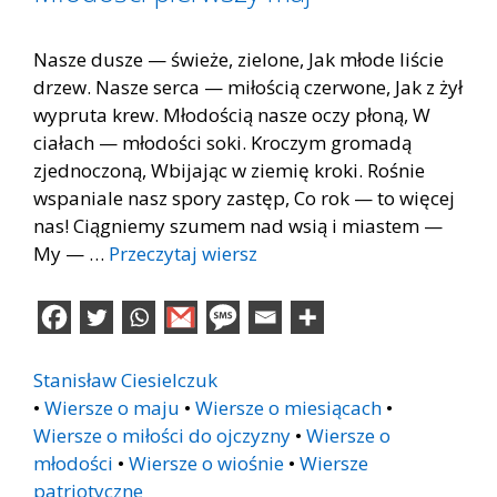
Nasze dusze — świeże, zielone, Jak młode liście
drzew. Nasze serca — miłością czerwone, Jak z żył
wypruta krew. Młodością nasze oczy płoną, W
ciałach — młodości soki. Kroczym gromadą
zjednoczoną, Wbijając w ziemię kroki. Rośnie
wspaniale nasz spory zastęp, Co rok — to więcej
nas! Ciągniemy szumem nad wsią i miastem —
My — …
Przeczytaj wiersz
Stanisław Ciesielczuk
•
Wiersze o maju
•
Wiersze o miesiącach
•
Wiersze o miłości do ojczyzny
•
Wiersze o
młodości
•
Wiersze o wiośnie
•
Wiersze
patriotyczne