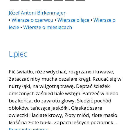
Józef Antoni Birkenmajer
•
Wiersze o czerwcu
•
Wiersze o łące
•
Wiersze o
lecie
•
Wiersze o miesiącach
Lipiec
Pić światło, róże wdychać, rozgrzane i krwawe,
Zataczać niby mucha oszalałe kręgi, Rzucać się w
nurty łąki, na wilgotną trawę, Deptać ścieżek
omszonych zaśniedziałe wstęgi. Patrzeć w niebo
bez końca, do zawrotu głowy, Śledzić pochód
obłoków, tańczące jaskółki, Głaskać szare
owieczki i łaciate krowy, Złoty miód, złote masło
kłaść na złote bułki. Zapach leśnych poziomek …
Przeczytaj wiersz