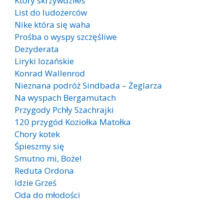
Który skrzywdziłeś
List do ludożerców
Nike która się waha
Prośba o wyspy szczęśliwe
Dezyderata
Liryki lozańskie
Konrad Wallenrod
Nieznana podróż Sindbada – Żeglarza
Na wyspach Bergamutach
Przygody Pchły Szachrajki
120 przygód Koziołka Matołka
Chory kotek
Śpieszmy się
Smutno mi, Boże!
Reduta Ordona
Idzie Grześ
Oda do młodości