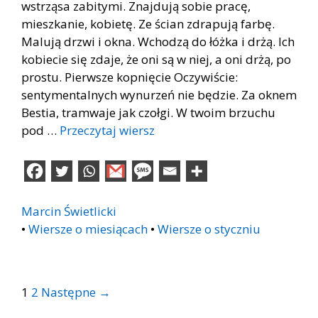
wstrząsa zabitymi. Znajdują sobie pracę,
mieszkanie, kobietę. Ze ścian zdrapują farbę.
Malują drzwi i okna. Wchodzą do łóżka i drżą. Ich
kobiecie się zdaje, że oni są w niej, a oni drżą, po
prostu. Pierwsze kopnięcie Oczywiście:
sentymentalnych wynurzeń nie będzie. Za oknem
Bestia, tramwaje jak czołgi. W twoim brzuchu
pod …
Przeczytaj wiersz
Marcin Świetlicki
•
Wiersze o miesiącach
•
Wiersze o styczniu
Post
1
2
Następne →
navigation