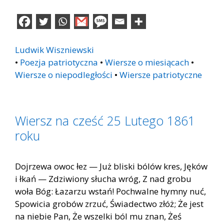
Ludwik Wiszniewski
•
Poezja patriotyczna
•
Wiersze o miesiącach
•
Wiersze o niepodległości
•
Wiersze patriotyczne
Wiersz na cześć 25 Lutego 1861
roku
Dojrzewa owoc łez — Już bliski bólów kres, Jęków
i łkań — Zdziwiony słucha wróg, Z nad grobu
woła Bóg: Łazarzu wstań! Pochwalne hymny nuć,
Spowicia grobów zrzuć, Świadectwo złóż; Że jest
na niebie Pan, Że wszelki ból mu znan, Żeś