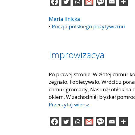
Maria Ilnicka
•
Poezja polskiego pozytywizmu
Improwizacya
Po prawéj stronie, W złotéj chmur k
żegnało, I obiecywało, Wrócić z poran
chmur gromady, Nasunął obłok na ocz
okiem, W zachodniéj błyskał pomroczy
Przeczytaj wiersz