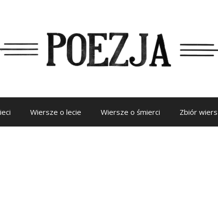
ieci
Wiersze o lecie
Wiersze o śmierci
Zbiór wier