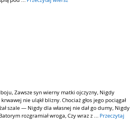
 boju, Zawsze syn wierny matki ojczyzny, Nigdy
krwawej nie uląkł blizny. Chociaż głos jego pociągał
żał szale — Nigdy dla własnej nie dał go dumy, Nigdy
d Batorym rozgramiał wroga, Czy wraz z …
Przeczytaj