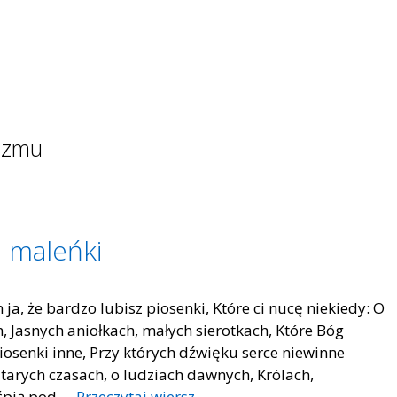
wizmu
u maleńki
a, że bardzo lubisz piosenki, Które ci nucę niekiedy: O
, Jasnych aniołkach, małych sierotkach, Które Bóg
piosenki inne, Przy których dźwięku serce niewinne
arych czasach, o ludziach dawnych, Królach,
 śpią pod …
Przeczytaj wiersz