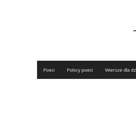
Przejdź
do
treści
Poeci
Polscy poeci
Wiersze dla dz