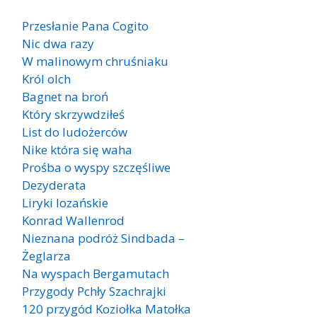
Przesłanie Pana Cogito
Nic dwa razy
W malinowym chruśniaku
Król olch
Bagnet na broń
Który skrzywdziłeś
List do ludożerców
Nike która się waha
Prośba o wyspy szczęśliwe
Dezyderata
Liryki lozańskie
Konrad Wallenrod
Nieznana podróż Sindbada –
Żeglarza
Na wyspach Bergamutach
Przygody Pchły Szachrajki
120 przygód Koziołka Matołka