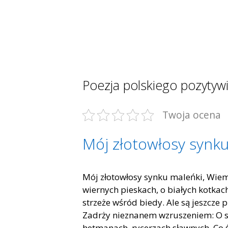
Poezja polskiego pozyty
Twoja ocena
Mój złotowłosy synk
Mój złotowłosy synku maleńki, Wiem j
wiernych pieskach, o białych kotkach
strzeże wśród biedy. Ale są jeszcze 
Zadrży nieznanem wzruszeniem: O st
hetmanach, rycerzach sławnych, Co