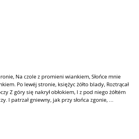
oronie, Na czole z promieni wiankiem, Słońce mnie
kiem. Po lewéj stronie, księżyc żółto blady, Roztrącał
y Z góry się nakrył obłokiem, I z pod niego żółtém
. I patrzał gniewny, jak przy słońca zgonie, …