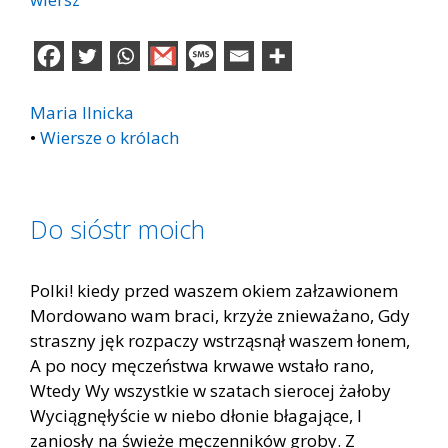
Maria Ilnicka
•
Wiersze o królach
Do sióstr moich
Polki! kiedy przed waszem okiem załzawionem
Mordowano wam braci, krzyże znieważano, Gdy
straszny jęk rozpaczy wstrząsnął waszem łonem,
A po nocy męczeństwa krwawe wstało rano,
Wtedy Wy wszystkie w szatach sierocej żałoby
Wyciągnęłyście w niebo dłonie błagające, I
zaniosły na świeże męczenników groby. Z