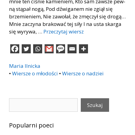
mnie ten ci­śnie ka­mie­niem, Kto sam za­wsze pew­
ną stą­pał nogą, Pod dźwi­ga­nem nie zgiął się
brze­mie­niem, Nie za­wo­łał, że zmę­czył się dro­gą…
Mnie za­czy­na bra­ko­wać tej siły I na usta skar­ga
się wy­ry­wa, …
Przeczytaj wiersz
Maria Ilnicka
•
Wiersze o młodości
•
Wiersze o nadziei
Szukaj
Szukaj
Popularni poeci