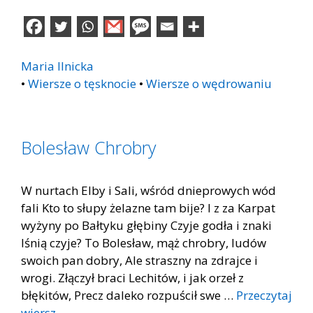
Maria Ilnicka
•
Wiersze o tęsknocie
•
Wiersze o wędrowaniu
Bolesław Chrobry
W nurtach Elby i Sali, wśród dnieprowych wód
fali Kto to słupy żelazne tam bije? I z za Karpat
wyżyny po Bałtyku głębiny Czyje godła i znaki
lśnią czyje? To Bolesław, mąż chrobry, ludów
swoich pan dobry, Ale straszny na zdrajce i
wrogi. Złączył braci Lechitów, i jak orzeł z
błękitów, Precz daleko rozpuścił swe …
Przeczytaj
wiersz