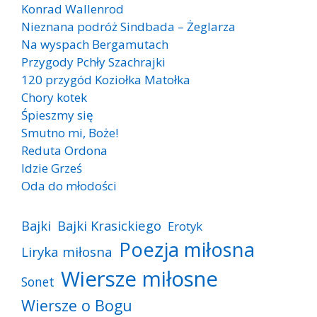
Konrad Wallenrod
Nieznana podróż Sindbada – Żeglarza
Na wyspach Bergamutach
Przygody Pchły Szachrajki
120 przygód Koziołka Matołka
Chory kotek
Śpieszmy się
Smutno mi, Boże!
Reduta Ordona
Idzie Grześ
Oda do młodości
Bajki
Bajki Krasickiego
Erotyk
Poezja miłosna
Liryka miłosna
Wiersze miłosne
Sonet
Wiersze o Bogu