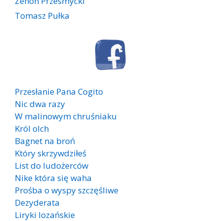
Zenon Przesmycki
Tomasz Pułka
Przesłanie Pana Cogito
Nic dwa razy
W malinowym chruśniaku
Król olch
Bagnet na broń
Który skrzywdziłeś
List do ludożerców
Nike która się waha
Prośba o wyspy szczęśliwe
Dezyderata
Liryki lozańskie