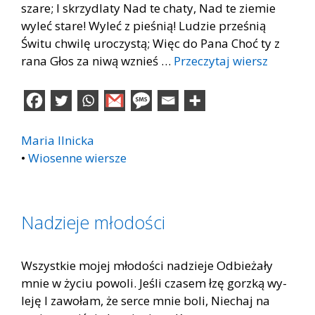
szare; I skrzydlaty Nad te chaty, Nad te ziemie
wyleć stare! Wyleć z pieśnią! Ludzie prześnią
Świtu chwilę uroczystą; Więc do Pana Choć ty z
rana Głos za niwą wznieś …
Przeczytaj wiersz
Maria Ilnicka
•
Wiosenne wiersze
Nadzieje młodości
Wszyst­kie mo­jej mło­do­ści na­dzie­je Od­bie­ża­ły
mnie w ży­ciu po­wo­li. Je­śli cza­sem łzę gorz­ką wy­
le­ję I za­wo­łam, że ser­ce mnie boli, Nie­chaj na