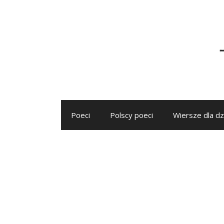
Przejdź
do
treści
Poeci
Polscy poeci
Wiersze dla dz