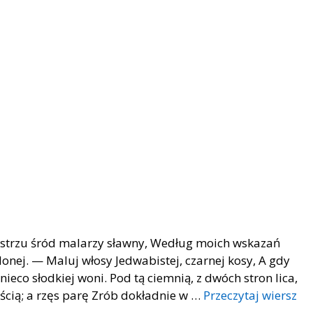
istrzu śród malarzy sławny, Według moich wskazań
lonej. — Maluj włosy Jedwabistej, czarnej kosy, A gdy
nieco słodkiej woni. Pod tą ciemnią, z dwóch stron lica,
ością; a rzęs parę Zrób dokładnie w …
Przeczytaj wiersz