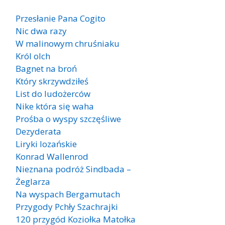
Przesłanie Pana Cogito
Nic dwa razy
W malinowym chruśniaku
Król olch
Bagnet na broń
Który skrzywdziłeś
List do ludożerców
Nike która się waha
Prośba o wyspy szczęśliwe
Dezyderata
Liryki lozańskie
Konrad Wallenrod
Nieznana podróż Sindbada –
Żeglarza
Na wyspach Bergamutach
Przygody Pchły Szachrajki
120 przygód Koziołka Matołka