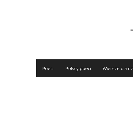
Przejdź
do
treści
Poeci
Polscy poeci
Wiersze dla dz