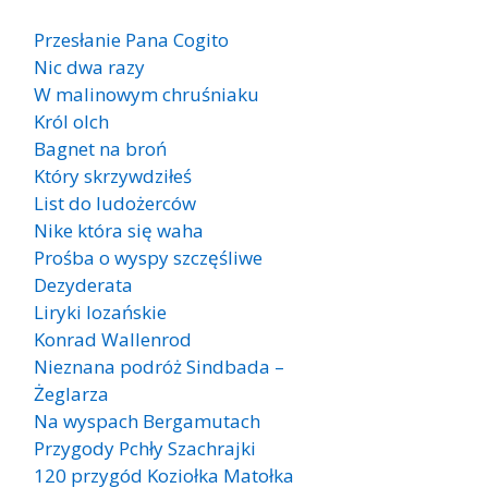
Przesłanie Pana Cogito
Nic dwa razy
W malinowym chruśniaku
Król olch
Bagnet na broń
Który skrzywdziłeś
List do ludożerców
Nike która się waha
Prośba o wyspy szczęśliwe
Dezyderata
Liryki lozańskie
Konrad Wallenrod
Nieznana podróż Sindbada –
Żeglarza
Na wyspach Bergamutach
Przygody Pchły Szachrajki
120 przygód Koziołka Matołka