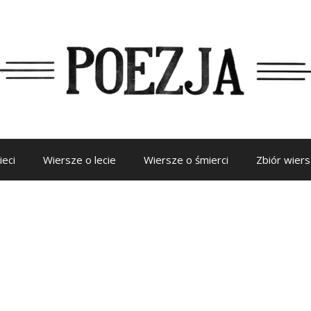
ieci
Wiersze o lecie
Wiersze o śmierci
Zbiór wier