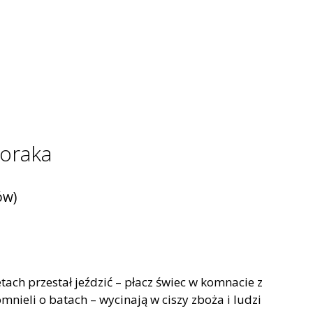
Horaka
ów)
etach przestał jeździć – płacz świec w komnacie z
nieli o batach – wycinają w ciszy zboża i ludzi