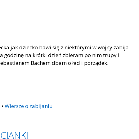
ka jak dziecko bawi się z niektórymi w wojny zabija
łą godzinę na krótki dzień zbieram po nim trupy i
Sebastianem Bachem dbam o ład i porządek.
e
•
Wiersze o zabijaniu
CJANKI