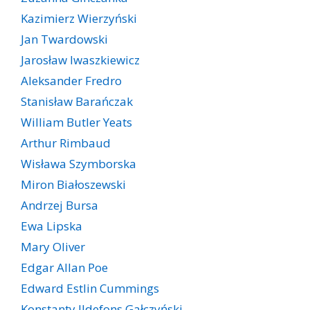
Kazimierz Wierzyński
Jan Twardowski
Jarosław Iwaszkiewicz
Aleksander Fredro
Stanisław Barańczak
William Butler Yeats
Arthur Rimbaud
Wisława Szymborska
Miron Białoszewski
Andrzej Bursa
Ewa Lipska
Mary Oliver
Edgar Allan Poe
Edward Estlin Cummings
Konstanty Ildefons Gałczyński