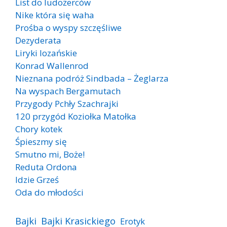
List do ludożerców
Nike która się waha
Prośba o wyspy szczęśliwe
Dezyderata
Liryki lozańskie
Konrad Wallenrod
Nieznana podróż Sindbada – Żeglarza
Na wyspach Bergamutach
Przygody Pchły Szachrajki
120 przygód Koziołka Matołka
Chory kotek
Śpieszmy się
Smutno mi, Boże!
Reduta Ordona
Idzie Grześ
Oda do młodości
Bajki
Bajki Krasickiego
Erotyk