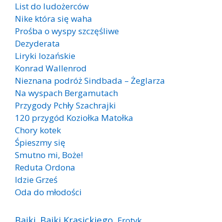
List do ludożerców
Nike która się waha
Prośba o wyspy szczęśliwe
Dezyderata
Liryki lozańskie
Konrad Wallenrod
Nieznana podróż Sindbada – Żeglarza
Na wyspach Bergamutach
Przygody Pchły Szachrajki
120 przygód Koziołka Matołka
Chory kotek
Śpieszmy się
Smutno mi, Boże!
Reduta Ordona
Idzie Grześ
Oda do młodości
Bajki
Bajki Krasickiego
Erotyk