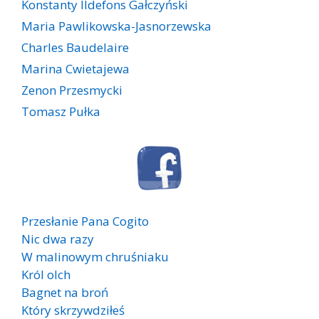
Konstanty Ildefons Gałczyński
Maria Pawlikowska-Jasnorzewska
Charles Baudelaire
Marina Cwietajewa
Zenon Przesmycki
Tomasz Pułka
Przesłanie Pana Cogito
Nic dwa razy
W malinowym chruśniaku
Król olch
Bagnet na broń
Który skrzywdziłeś