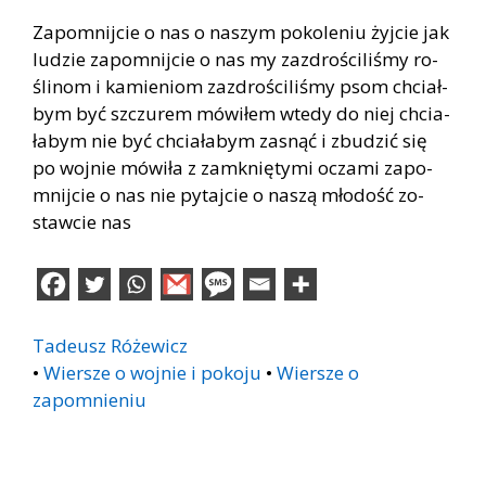
Za­po­mnij­cie o nas o na­szym po­ko­le­niu żyj­cie jak
lu­dzie za­po­mnij­cie o nas my za­zdro­ści­li­śmy ro­
śli­nom i ka­mie­niom za­zdro­ści­li­śmy psom chciał­
bym być szczu­rem mó­wi­łem wte­dy do niej chcia­
ła­bym nie być chcia­ła­bym za­snąć i zbu­dzić się
po woj­nie mó­wi­ła z za­mknię­ty­mi ocza­mi za­po­
mnij­cie o nas nie py­taj­cie o na­szą mło­dość zo­
staw­cie nas
Tadeusz Różewicz
•
Wiersze o wojnie i pokoju
•
Wiersze o
zapomnieniu