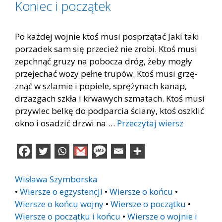
Koniec i początek
Po każ­dej woj­nie ktoś musi po­sprzą­tać Jaki taki
po­rza­dek sam się prze­cież nie zro­bi. Ktoś musi
ze­pchnąć gru­zy na po­bo­cza dróg, żeby mo­gły
prze­je­chać wozy peł­ne tru­pów. Ktoś musi grzę­
znąć w szla­mie i po­pie­le, sprę­ży­nach ka­nap,
drza­zgach szkła i krwa­wych szma­tach. Ktoś musi
przy­wlec bel­kę do pod­par­cia ścia­ny, ktoś oszklić
okno i osa­dzić drzwi na …
Przeczytaj wiersz
Wisława Szymborska
•
Wiersze o egzystencji
•
Wiersze o końcu
•
Wiersze o końcu wojny
•
Wiersze o początku
•
Wiersze o początku i końcu
•
Wiersze o wojnie i