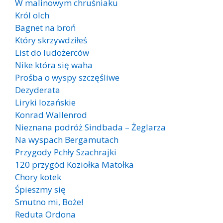
W malinowym chruśniaku
Król olch
Bagnet na broń
Który skrzywdziłeś
List do ludożerców
Nike która się waha
Prośba o wyspy szczęśliwe
Dezyderata
Liryki lozańskie
Konrad Wallenrod
Nieznana podróż Sindbada – Żeglarza
Na wyspach Bergamutach
Przygody Pchły Szachrajki
120 przygód Koziołka Matołka
Chory kotek
Śpieszmy się
Smutno mi, Boże!
Reduta Ordona