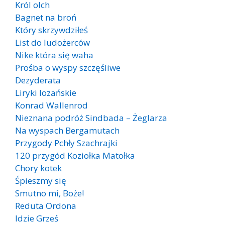
Król olch
Bagnet na broń
Który skrzywdziłeś
List do ludożerców
Nike która się waha
Prośba o wyspy szczęśliwe
Dezyderata
Liryki lozańskie
Konrad Wallenrod
Nieznana podróż Sindbada – Żeglarza
Na wyspach Bergamutach
Przygody Pchły Szachrajki
120 przygód Koziołka Matołka
Chory kotek
Śpieszmy się
Smutno mi, Boże!
Reduta Ordona
Idzie Grześ