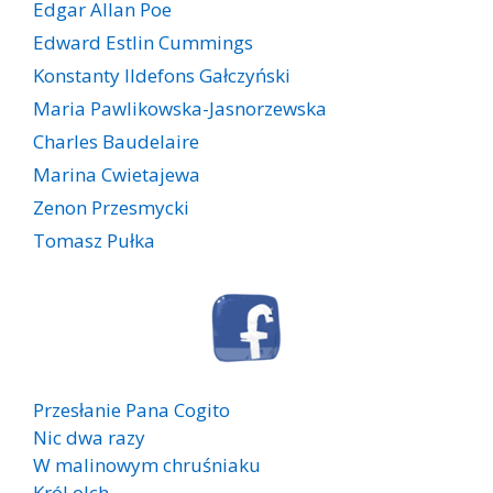
Edgar Allan Poe
Edward Estlin Cummings
Konstanty Ildefons Gałczyński
Maria Pawlikowska-Jasnorzewska
Charles Baudelaire
Marina Cwietajewa
Zenon Przesmycki
Tomasz Pułka
Przesłanie Pana Cogito
Nic dwa razy
W malinowym chruśniaku
Król olch