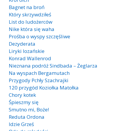
Bagnet na broń
Który skrzywdziłeś
List do ludożerców
Nike która się waha
Prośba o wyspy szczęśliwe
Dezyderata
Liryki lozańskie
Konrad Wallenrod
Nieznana podróż Sindbada – Żeglarza
Na wyspach Bergamutach
Przygody Pchły Szachrajki
120 przygód Koziołka Matołka
Chory kotek
Śpieszmy się
Smutno mi, Boże!
Reduta Ordona
Idzie Grześ