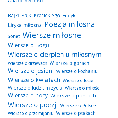
Oda do młodości
Bajki
Bajki Krasickiego
Erotyk
Poezja miłosna
Liryka miłosna
Wiersze miłosne
Sonet
Wiersze o Bogu
Wiersze o cierpieniu miłosnym
Wiersze o górach
Wiersze o drzewach
Wiersze o jesieni
Wiersze o kochaniu
Wiersze o kwiatach
Wiersze o lecie
Wiersze o ludzkim życiu
Wiersze o miłości
Wiersze o nocy
Wiersze o poetach
Wiersze o poezji
Wiersze o Polsce
Wiersze o ptakach
Wiersze o przemijaniu