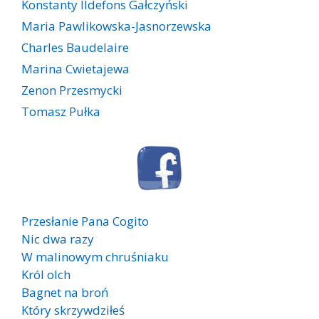
Konstanty Ildefons Gałczyński
Maria Pawlikowska-Jasnorzewska
Charles Baudelaire
Marina Cwietajewa
Zenon Przesmycki
Tomasz Pułka
Przesłanie Pana Cogito
Nic dwa razy
W malinowym chruśniaku
Król olch
Bagnet na broń
Który skrzywdziłeś