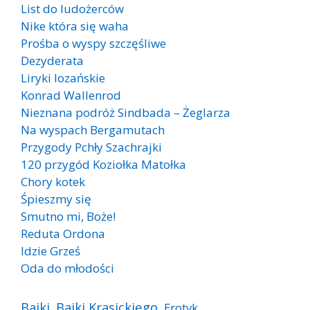
List do ludożerców
Nike która się waha
Prośba o wyspy szczęśliwe
Dezyderata
Liryki lozańskie
Konrad Wallenrod
Nieznana podróż Sindbada – Żeglarza
Na wyspach Bergamutach
Przygody Pchły Szachrajki
120 przygód Koziołka Matołka
Chory kotek
Śpieszmy się
Smutno mi, Boże!
Reduta Ordona
Idzie Grześ
Oda do młodości
Bajki
Bajki Krasickiego
Erotyk