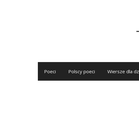
Przejdź
do
treści
Poeci
Polscy poeci
Wiersze dla dz