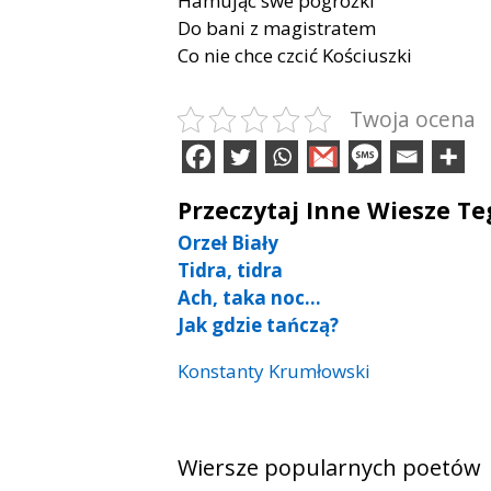
Hamując swe pogróżki
Do bani z magistratem
Co nie chce czcić Kościuszki
Twoja ocena
Przeczytaj Inne Wiesze T
Orzeł Biały
Tidra, tidra
Ach, taka noc…
Jak gdzie tańczą?
Konstanty Krumłowski
Wiersze popularnych poetów