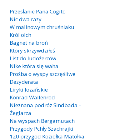
Przesłanie Pana Cogito
Nic dwa razy
W malinowym chruśniaku
Król olch
Bagnet na broń
Który skrzywdziłeś
List do ludożerców
Nike która się waha
Prośba o wyspy szczęśliwe
Dezyderata
Liryki lozańskie
Konrad Wallenrod
Nieznana podróż Sindbada –
Żeglarza
Na wyspach Bergamutach
Przygody Pchły Szachrajki
120 przygód Koziołka Matołka