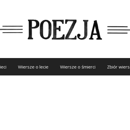
ieci
Wiersze o lecie
Wiersze o śmierci
Zbiór wier