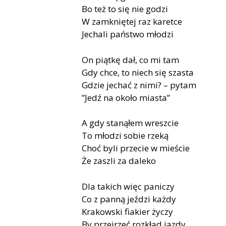
Bo też to się nie godzi
W zamkniętej raz karetce
Jechali państwo młodzi
On piątkę dał, co mi tam
Gdy chce, to niech się szasta
Gdzie jechać z nimi? – pytam
”Jedź na około miasta”
A gdy stanąłem wreszcie
To młodzi sobie rzeką
Choć byli przecie w mieście
Że zaszli za daleko
Dla takich więc paniczy
Co z panną jeździ każdy
Krakowski fiakier życzy
By przejrzeć rozkład jazdy