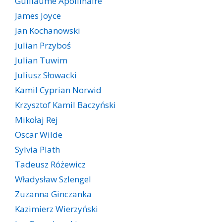
Guillaume Apollinaire
James Joyce
Jan Kochanowski
Julian Przyboś
Julian Tuwim
Juliusz Słowacki
Kamil Cyprian Norwid
Krzysztof Kamil Baczyński
Mikołaj Rej
Oscar Wilde
Sylvia Plath
Tadeusz Różewicz
Władysław Szlengel
Zuzanna Ginczanka
Kazimierz Wierzyński