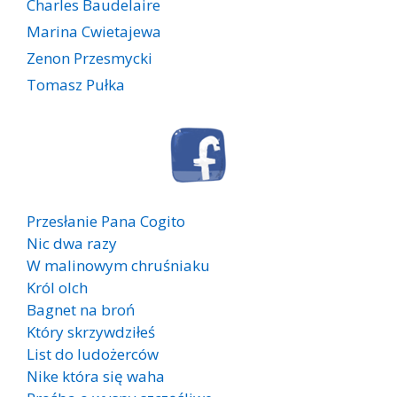
Charles Baudelaire
Marina Cwietajewa
Zenon Przesmycki
Tomasz Pułka
Przesłanie Pana Cogito
Nic dwa razy
W malinowym chruśniaku
Król olch
Bagnet na broń
Który skrzywdziłeś
List do ludożerców
Nike która się waha