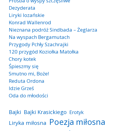
Prośba o wyspy szczęśliwe
Dezyderata
Liryki lozańskie
Konrad Wallenrod
Nieznana podróż Sindbada – Żeglarza
Na wyspach Bergamutach
Przygody Pchły Szachrajki
120 przygód Koziołka Matołka
Chory kotek
Śpieszmy się
Smutno mi, Boże!
Reduta Ordona
Idzie Grześ
Oda do młodości
Bajki
Bajki Krasickiego
Erotyk
Poezja miłosna
Liryka miłosna