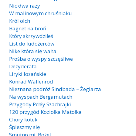
Nic dwa razy
W malinowym chruśniaku
Król olch
Bagnet na broń
Który skrzywdziłeś
List do ludożerców
Nike która się waha
Prośba o wyspy szczęśliwe
Dezyderata
Liryki lozańskie
Konrad Wallenrod
Nieznana podróż Sindbada – Żeglarza
Na wyspach Bergamutach
Przygody Pchły Szachrajki
120 przygód Koziołka Matołka
Chory kotek
Śpieszmy się
Smutno mi, Boże!