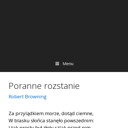
Menu
Poranne rozstanie
Robert Browning
Za przylądkiem morze, dotąd ciemne,
W blasku słońca stanęło powszednim:
I tak prosty był złoty szlak przed nim