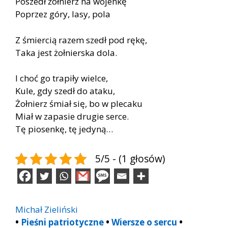
Poszedł żołnierz na wojenkę
Poprzez góry, lasy, pola
Z śmiercią razem szedł pod rękę,
Taka jest żołnierska dola.
I choć go trapiły wielce,
Kule, gdy szedł do ataku,
Żołnierz śmiał się, bo w plecaku
Miał w zapasie drugie serce.
Tę piosenkę, tę jedyną…
5/5 - (1 głosów)
Michał Zieliński
•
Pieśni patriotyczne
•
Wiersze o sercu
•