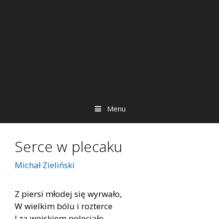
Menu
Serce w plecaku
Michał Zieliński
Z piersi młodej się wyrwało,
W wielkim bólu i rozterce
I za wojskiem poleciało,