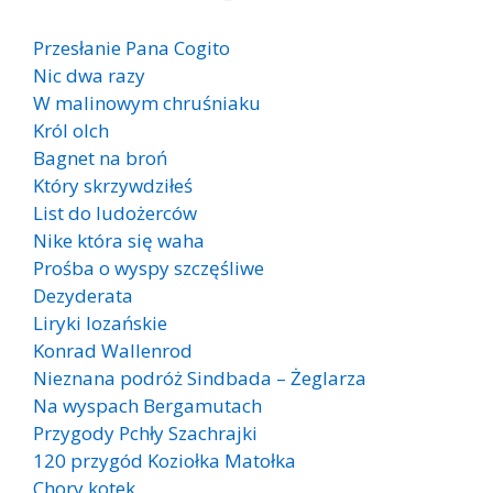
Przesłanie Pana Cogito
Nic dwa razy
W malinowym chruśniaku
Król olch
Bagnet na broń
Który skrzywdziłeś
List do ludożerców
Nike która się waha
Prośba o wyspy szczęśliwe
Dezyderata
Liryki lozańskie
Konrad Wallenrod
Nieznana podróż Sindbada – Żeglarza
Na wyspach Bergamutach
Przygody Pchły Szachrajki
120 przygód Koziołka Matołka
Chory kotek