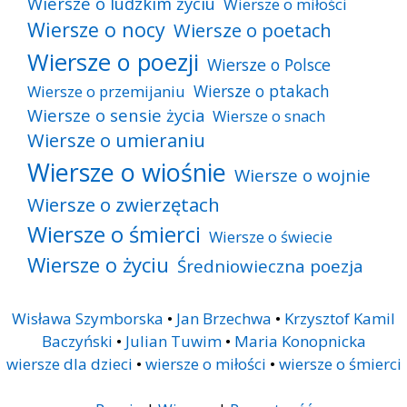
Wiersze o ludzkim życiu
Wiersze o miłości
Wiersze o nocy
Wiersze o poetach
Wiersze o poezji
Wiersze o Polsce
Wiersze o ptakach
Wiersze o przemijaniu
Wiersze o sensie życia
Wiersze o snach
Wiersze o umieraniu
Wiersze o wiośnie
Wiersze o wojnie
Wiersze o zwierzętach
Wiersze o śmierci
Wiersze o świecie
Wiersze o życiu
Średniowieczna poezja
Wisława Szymborska
•
Jan Brzechwa
•
Krzysztof Kamil
Baczyński
•
Julian Tuwim
•
Maria Konopnicka
wiersze dla dzieci
•
wiersze o miłości
•
wiersze o śmierci