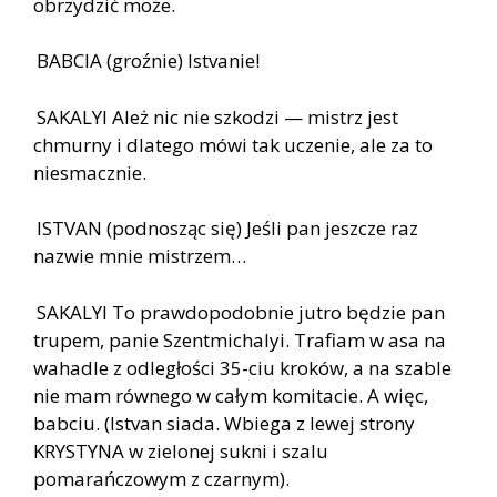
obrzydzić może.
BABCIA (groźnie) Istvanie!
SAKALYI Ależ nic nie szkodzi — mistrz jest
chmurny i dlatego mówi tak uczenie, ale za to
niesmacznie.
ISTVAN (podnosząc się) Jeśli pan jeszcze raz
nazwie mnie mistrzem…
SAKALYI To prawdopodobnie jutro będzie pan
trupem, panie Szentmichalyi. Trafiam w asa na
wahadle z odległości 35-ciu kroków, a na szable
nie mam równego w całym komitacie. A więc,
babciu. (Istvan siada. Wbiega z lewej strony
KRYSTYNA w zielonej sukni i szalu
pomarańczowym z czarnym).