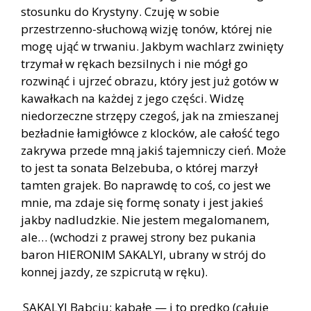
stosunku do Krystyny. Czuję w sobie
przestrzenno-słuchową wizję tonów, której nie
mogę ująć w trwaniu. Jakbym wachlarz zwinięty
trzymał w rękach bezsilnych i nie mógł go
rozwinąć i ujrzeć obrazu, który jest już gotów w
kawałkach na każdej z jego części. Widzę
niedorzeczne strzępy czegoś, jak na zmieszanej
bezładnie łamigłówce z klocków, ale całość tego
zakrywa przede mną jakiś tajemniczy cień. Może
to jest ta sonata Belzebuba, o której marzył
tamten grajek. Bo naprawdę to coś, co jest we
mnie, ma zdaje się formę sonaty i jest jakieś
jakby nadludzkie. Nie jestem megalomanem,
ale… (wchodzi z prawej strony bez pukania
baron HIERONIM SAKALYI, ubrany w strój do
konnej jazdy, ze szpicrutą w ręku).
SAKALYI Babciu: kabałę — i to prędko (całuje