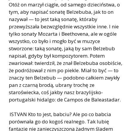
Otóż on marzył ciągle, od samego dzieciństwa, o
tym, aby napisać sonatę Belzebuba, jak to on
nazywał — to jest taką sonatę, któraby
przewyższała bezwzględnie wszystkie inne. I nie
tylko sonaty Mozarta i Beethovena, ale w ogóle
wszystko, co było i mogło być w muzyce
stworzone: taką sonatę, jaką by sam Belzebub
napisał, gdyby był kompozytorem. Potem
zwariował: twierdził, że znał Belzebuba osobiście,
że podróżował z nim po piekle. Miał to być — to
znaczy ten Belzebub — podobno całkiem zwykły
pan z czarną brodą, ubrany trochę ze
staroświecka, coś jakby nasz brazylijsko-
portugalski hidalgo: de Campos de Baleastadar.
ISTVAN Kto to jest, babciu? Ale po co babcia
porównała go do kogoś realnego. Tak lubię
fantazję nie zanieczyszczoną żadnym śladem