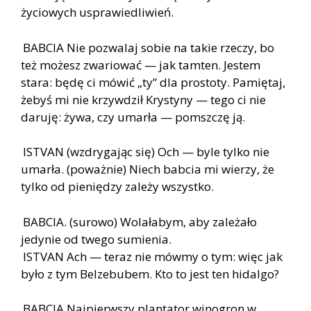
życiowych usprawiedliwień.
BABCIA Nie pozwalaj sobie na takie rzeczy, bo
też możesz zwariować — jak tamten. Jestem
stara: będę ci mówić „ty” dla prostoty. Pamiętaj,
żebyś mi nie krzywdził Krystyny — tego ci nie
daruję: żywa, czy umarła — pomszczę ją.
ISTVAN (wzdrygając się) Och — byle tylko nie
umarła. (poważnie) Niech babcia mi wierzy, że
tylko od pieniędzy zależy wszystko.
BABCIA. (surowo) Wolałabym, aby zależało
jedynie od twego sumienia.
ISTVAN Ach — teraz nie mówmy o tym: więc jak
było z tym Belzebubem. Kto to jest ten hidalgo?
BABCIA Najpierwszy plantator winogron w