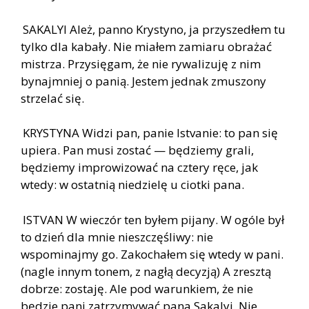
SAKALYI Ależ, panno Krystyno, ja przyszedłem tu
tylko dla kabały. Nie miałem zamiaru obrażać
mistrza. Przysięgam, że nie rywalizuję z nim
bynajmniej o panią. Jestem jednak zmuszony
strzelać się.
KRYSTYNA Widzi pan, panie Istvanie: to pan się
upiera. Pan musi zostać — będziemy grali,
będziemy improwizować na cztery ręce, jak
wtedy: w ostatnią niedzielę u ciotki pana.
ISTVAN W wieczór ten byłem pijany. W ogóle był
to dzień dla mnie nieszczęśliwy: nie
wspominajmy go. Zakochałem się wtedy w pani.
(nagle innym tonem, z nagłą decyzją) A zresztą
dobrze: zostaję. Ale pod warunkiem, że nie
będzie pani zatrzymywać pana Sakalyi. Nie