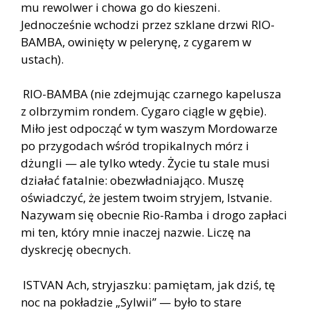
mu rewolwer i chowa go do kieszeni.
Jednocześnie wchodzi przez szklane drzwi RIO-
BAMBA, owinięty w pelerynę, z cygarem w
ustach).
RIO-BAMBA (nie zdejmując czarnego kapelusza
z olbrzymim rondem. Cygaro ciągle w gębie).
Miło jest odpocząć w tym waszym Mordowarze
po przygodach wśród tropikalnych mórz i
dżungli — ale tylko wtedy. Życie tu stale musi
działać fatalnie: obezwładniająco. Muszę
oświadczyć, że jestem twoim stryjem, Istvanie.
Nazywam się obecnie Rio-Ramba i drogo zapłaci
mi ten, który mnie inaczej nazwie. Liczę na
dyskrecję obecnych.
ISTVAN Ach, stryjaszku: pamiętam, jak dziś, tę
noc na pokładzie „Sylwii” — było to stare