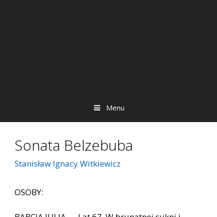
Menu
Sonata Belzebuba
Stanisław Ignacy Witkiewicz
OSOBY:
BABCIA JULIA — Lat 67. W brunatnej sukni i