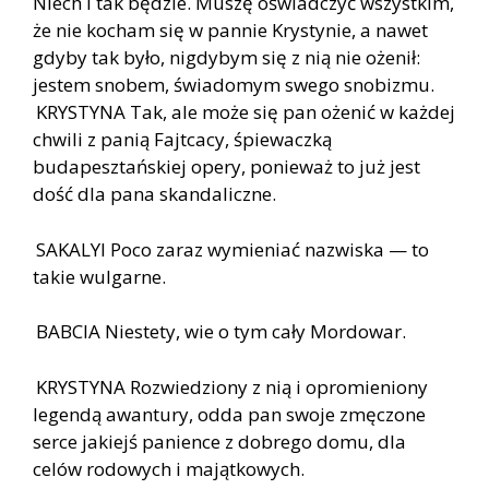
Niech i tak będzie. Muszę oświadczyć wszystkim,
że nie kocham się w pannie Krystynie, a nawet
gdyby tak było, nigdybym się z nią nie ożenił:
jestem snobem, świadomym swego snobizmu.
KRYSTYNA Tak, ale może się pan ożenić w każdej
chwili z panią Fajtcacy, śpiewaczką
budapesztańskiej opery, ponieważ to już jest
dość dla pana skandaliczne.
SAKALYI Poco zaraz wymieniać nazwiska — to
takie wulgarne.
BABCIA Niestety, wie o tym cały Mordowar.
KRYSTYNA Rozwiedziony z nią i opromieniony
legendą awantury, odda pan swoje zmęczone
serce jakiejś panience z dobrego domu, dla
celów rodowych i majątkowych.