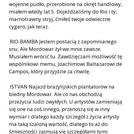
wojenne pudło, przerobione na okręt handlowy,
miałem wtedy lat 5. Dojeżdżaliśmy do Rio i ty,
marnotrawny stryj, ćmiłeś twoje odwieczne
cygaro, jak teraz.
RIO-BAMBA Jestem postacią z zapomnianego
snu. Ale Mordowar żył we mnie zawsze.
Musiałem wrócić tu. Zawdzięczam możliwość tę
wspólnikowi memu, Joachimowi Baltazarowi de
Campos, który przyjdzie za chwilę.
ISTVAN Najazd brazylijskich plantatorów na
biedny Mordowar. Ale co nas obchodzą
przeżycia ludzi zwykłych. U artystów zamieniają
się one na coś innego, przenoszą się w inny
wymiar i dlatego każdy szczegół z życia artysty
ma taką szaloną wartość, dlatego to aż do
śmieszności zajmują się szczegółami tymi