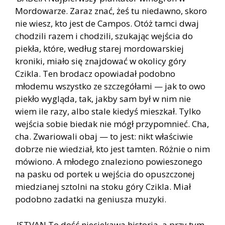
Mordowarze. Zaraz znać, żeś tu niedawno, skoro
nie wiesz, kto jest de Campos. Otóż tamci dwaj
chodzili razem i chodzili, szukając wejścia do
piekła, które, według starej mordowarskiej
kroniki, miało się znajdować w okolicy góry
Czikla. Ten brodacz opowiadał podobno
młodemu wszystko ze szczegółami — jak to owo
piekło wygląda, tak, jakby sam był w nim nie
wiem ile razy, albo stale kiedyś mieszkał. Tylko
wejścia sobie biedak nie mógł przypomnieć. Cha,
cha. Zwariowali obaj — to jest: nikt właściwie
dobrze nie wiedział, kto jest tamten. Różnie o nim
mówiono. A młodego znaleziono powieszonego
na pasku od portek u wejścia do opuszczonej
miedzianej sztolni na stoku góry Czikla. Miał
podobno zadatki na geniusza muzyki.
ISTVAN To dość nieciekawa historia, a przy tym