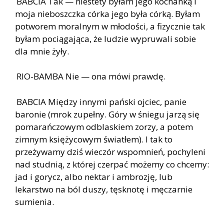
BABCIA Tak — niestety byłam jego kochanką i
moja nieboszczka córka jego była córką. Byłam
potworem moralnym w młodości, a fizycznie tak
byłam pociągająca, że ludzie wypruwali sobie
dla mnie żyły.
RIO-BAMBA Nie — ona mówi prawdę.
BABCIA Między innymi pański ojciec, panie
baronie (mrok zupełny. Góry w śniegu jarzą się
pomarańczowym odblaskiem zorzy, a potem
zimnym księżycowym światłem). I tak to
przeżywamy dziś wieczór wspomnień, pochyleni
nad studnią, z której czerpać możemy co chcemy:
jad i gorycz, albo nektar i ambrozję, lub
lekarstwo na ból duszy, tęsknotę i męczarnie
sumienia.