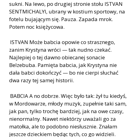
sukni. Na lewo, po drugiej stronie stołu ISTVAN
SENTMICHALYI, ubrany w kostium sportowy, na
fotelu bujającym się. Pauza. Zapada mrok.
Potem noc księżycowa.
ISTVAN Może babcia opowie co strasznego,
zanim Krystyna wróci — tak nudno czekać.
Najlepiej o tej dawno obiecanej sonacie
Belzebuba. Pamięta babcia, jak Krystyna nie
dała babci dokończyć — bo nie cierpi słuchać
dwa razy tej samej historii.
BABCIA A no dobrze. Więc było tak: żył tu kiedyś,
w Mordowarze, młody muzyk, zupełnie taki sam,
jak pan, tylko trochę bardziej, jak na owe czasy,
nienormalny. Nawet niektórzy uważali go za
matołka, ale to podobno niesłusznie. Znałam
jeszcze dzieckiem będąc tych, co go widzieli.