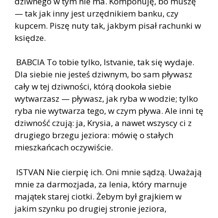
dziwnego w tym nie ma. Komponuję, bo muszę
— tak jak inny jest urzędnikiem banku, czy
kupcem. Piszę nuty tak, jakbym pisał rachunki w
księdze.
BABCIA To tobie tylko, Istvanie, tak się wydaje.
Dla siebie nie jesteś dziwnym, bo sam pływasz
cały w tej dziwności, którą dookoła siebie
wytwarzasz — pływasz, jak ryba w wodzie; tylko
ryba nie wytwarza tego, w czym pływa. Ale inni tę
dziwność czują: ja, Krysia, a nawet wszyscy ci z
drugiego brzegu jeziora: mówię o stałych
mieszkańcach oczywiście.
ISTVAN Nie cierpię ich. Oni mnie sądzą. Uważają
mnie za darmozjada, za lenia, który marnuje
majątek starej ciotki. Żebym był grajkiem w
jakim szynku po drugiej stronie jeziora,