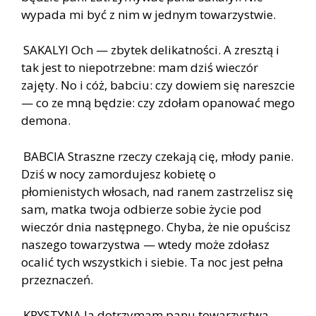
wypada mi być z nim w jednym towarzystwie.
SAKALYI Och — zbytek delikatności. A zresztą i
tak jest to niepotrzebne: mam dziś wieczór
zajęty. No i cóż, babciu: czy dowiem się nareszcie
— co ze mną będzie: czy zdołam opanować mego
demona.
BABCIA Straszne rzeczy czekają cię, młody panie.
Dziś w nocy zamordujesz kobietę o
płomienistych włosach, nad ranem zastrzelisz się
sam, matka twoja odbierze sobie życie pod
wieczór dnia następnego. Chyba, że nie opuścisz
naszego towarzystwa — wtedy może zdołasz
ocalić tych wszystkich i siebie. Ta noc jest pełna
przeznaczeń.
KRYSTYNA Ja dotrzymam panu towarzystwa,