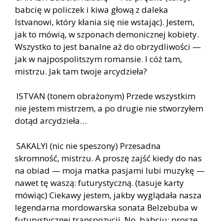
babcię w policzek i kiwa głową z daleka
Istvanowi, który kłania się nie wstając). Jestem,
jak to mówią, w szponach demonicznej kobiety.
Wszystko to jest banalne aż do obrzydliwości —
jak w najpospolitszym romansie. I cóż tam,
mistrzu. Jak tam twoje arcydzieła?
ISTVAN (tonem obrażonym) Przede wszystkim
nie jestem mistrzem, a po drugie nie stworzyłem
dotąd arcydzieła…
SAKALYI (nic nie speszony) Przesadna
skromność, mistrzu. A proszę zajść kiedy do nas
na obiad — moja matka pasjami lubi muzykę —
nawet tę waszą: futurystyczną. (tasuje karty
mówiąc) Ciekawy jestem, jakby wyglądała nasza
legendarna mordowarska sonata Belzebuba w
futurystycznej transpozycji. No, babciu: proszę