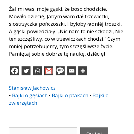
Żal mi was, moje gąski, że boso chodzicie,
Mówiło dziécię, Jabym wam dał trzewiczki,
siostrzyczka pończoszki, I byłoby ładniéj troszki.
A gąski powiedziały: „Nic nam to nie szkodzi, Nie
ten szczęśliwy, co w trzewiczkach chodzi.“ Czym
mniéj potrzebujemy, tym szczęśliwsze życie.
Pamiętaj sobie dobrze tę naukę, dziécię!
Stanisław Jachowicz
•
Bajki o gęsiach
•
Bajki o ptakach
•
Bajki o
zwierzętach
Szukaj