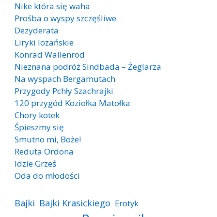
Nike która się waha
Prośba o wyspy szczęśliwe
Dezyderata
Liryki lozańskie
Konrad Wallenrod
Nieznana podróż Sindbada – Żeglarza
Na wyspach Bergamutach
Przygody Pchły Szachrajki
120 przygód Koziołka Matołka
Chory kotek
Śpieszmy się
Smutno mi, Boże!
Reduta Ordona
Idzie Grześ
Oda do młodości
Bajki
Bajki Krasickiego
Erotyk