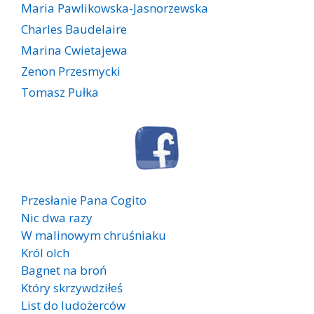
Maria Pawlikowska-Jasnorzewska
Charles Baudelaire
Marina Cwietajewa
Zenon Przesmycki
Tomasz Pułka
Przesłanie Pana Cogito
Nic dwa razy
W malinowym chruśniaku
Król olch
Bagnet na broń
Który skrzywdziłeś
List do ludożerców