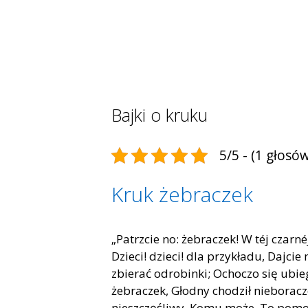
Bajki o kruku
5/5 - (1 głosów
Kruk żebraczek
„Patrzcie no: żebraczek! W téj czar
Dzieci! dzieci! dla przykładu, Dajcie
zbierać odrobinki; Ochoczo się ubie
żebraczek, Głodny chodził nieboracze
nieszczęśliwy, Komu może, To pom