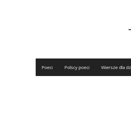
Przejdź
do
treści
Poeci
Polscy poeci
Wiersze dla dz