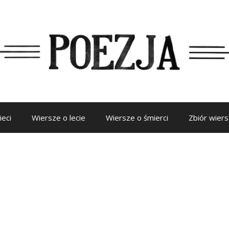
ieci
Wiersze o lecie
Wiersze o śmierci
Zbiór wier