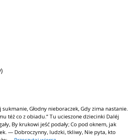
)
néj sukmanie, Głodny nieboraczek, Gdy zima nastanie.
 mu téż co z obiadu.“ Tu ucieszone dziecinki Daléj
gały, By krukowi jeść podały; Co pod oknem, jak
k. — Dobroczynny, ludzki, tkliwy, Nie pyta, kto
oże; …
Przeczytaj wiersz