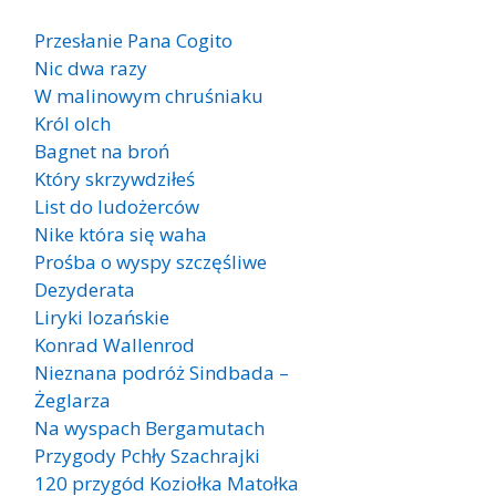
Przesłanie Pana Cogito
Nic dwa razy
W malinowym chruśniaku
Król olch
Bagnet na broń
Który skrzywdziłeś
List do ludożerców
Nike która się waha
Prośba o wyspy szczęśliwe
Dezyderata
Liryki lozańskie
Konrad Wallenrod
Nieznana podróż Sindbada –
Żeglarza
Na wyspach Bergamutach
Przygody Pchły Szachrajki
120 przygód Koziołka Matołka