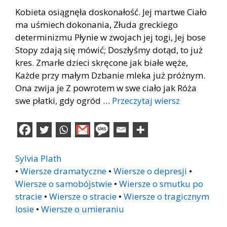
Kobieta osiągnęła doskonałość. Jej martwe Ciało
ma uśmiech dokonania, Złuda greckiego
determinizmu Płynie w zwojach jej togi, Jej bose
Stopy zdają się mówić; Doszłyśmy dotąd, to już
kres. Zmarłe dzieci skręcone jak białe węże,
Każde przy małym Dzbanie mleka już próżnym.
Ona zwija je Z powrotem w swe ciało jak Róża
swe płatki, gdy ogród …
Przeczytaj wiersz
Sylvia Plath
•
Wiersze dramatyczne
•
Wiersze o depresji
•
Wiersze o samobójstwie
•
Wiersze o smutku po
stracie
•
Wiersze o stracie
•
Wiersze o tragicznym
losie
•
Wiersze o umieraniu