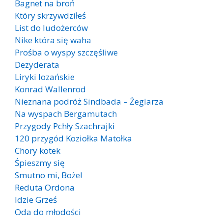
Bagnet na broń
Który skrzywdziłeś
List do ludożerców
Nike która się waha
Prośba o wyspy szczęśliwe
Dezyderata
Liryki lozańskie
Konrad Wallenrod
Nieznana podróż Sindbada – Żeglarza
Na wyspach Bergamutach
Przygody Pchły Szachrajki
120 przygód Koziołka Matołka
Chory kotek
Śpieszmy się
Smutno mi, Boże!
Reduta Ordona
Idzie Grześ
Oda do młodości