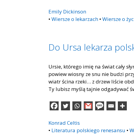
Emily Dickinson
•
Wiersze o lekarzach
•
Wiersze o życ
Do Ursa lekarza pols
Ursie, którego imię na świat cały sły
powiew wiosny ze snu nie budzi przy
wiatr ścina rzeki… z drzew liście o
Ty lubisz myślą tajnie odgadywać ś
Konrad Celtis
•
Literatura polskiego renesansu
•
W