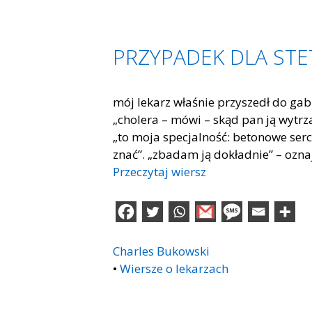
PRZYPADEK DLA ST
mój lekarz właśnie przyszedł do gab
„cholera – mówi – skąd pan ją wytr
„to moja specjalność: betonowe serca
znać”. „zbadam ją dokładnie” – ozna
Przeczytaj wiersz
Charles Bukowski
•
Wiersze o lekarzach