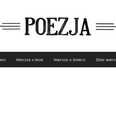
ieci
Wiersze o lecie
Wiersze o śmierci
Zbiór wier