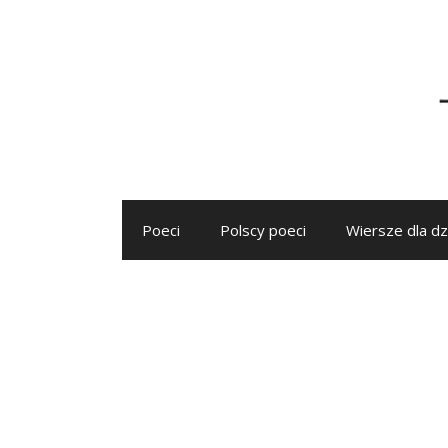
Przejdź
do
treści
Poeci
Polscy poeci
Wiersze dla dz