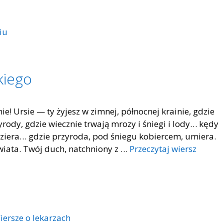
iu
kiego
nie! Ursie — ty żyjesz w zimnej, północnej krainie, gdzie
rody, gdzie wiecznie trwają mrozy i śniegi i lody… kędy
bdziera… gdzie przyroda, pod śniegu kobiercem, umiera.
wiata. Twój duch, natchniony z …
Przeczytaj wiersz
iersze o lekarzach