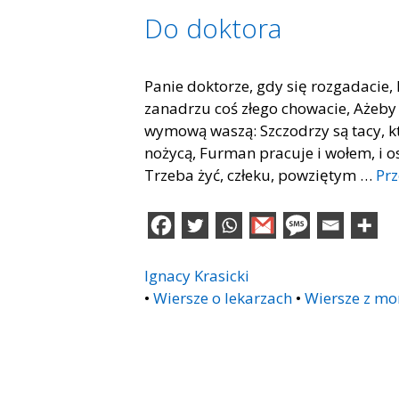
Do doktora
Panie doktorze, gdy się rozgadacie,
zanadrzu coś złego chowacie, Ażeby s
wymową waszą: Szczodrzy są tacy, kt
nożycą, Furman pracuje i wołem, i o
Trzeba żyć, człeku, powziętym …
Prz
Ignacy Krasicki
•
Wiersze o lekarzach
•
Wiersze z mo