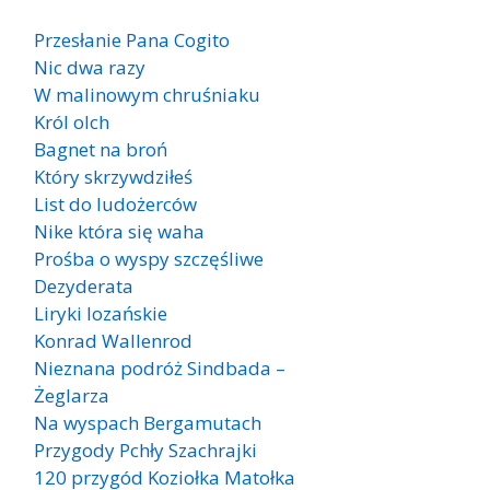
Przesłanie Pana Cogito
Nic dwa razy
W malinowym chruśniaku
Król olch
Bagnet na broń
Który skrzywdziłeś
List do ludożerców
Nike która się waha
Prośba o wyspy szczęśliwe
Dezyderata
Liryki lozańskie
Konrad Wallenrod
Nieznana podróż Sindbada –
Żeglarza
Na wyspach Bergamutach
Przygody Pchły Szachrajki
120 przygód Koziołka Matołka