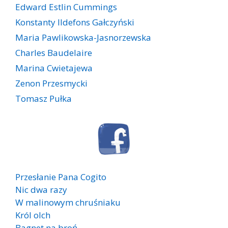
Edward Estlin Cummings
Konstanty Ildefons Gałczyński
Maria Pawlikowska-Jasnorzewska
Charles Baudelaire
Marina Cwietajewa
Zenon Przesmycki
Tomasz Pułka
Przesłanie Pana Cogito
Nic dwa razy
W malinowym chruśniaku
Król olch
Bagnet na broń