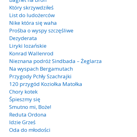
Który skrzywdziłeś
List do ludożerców
Nike która się waha
Prośba o wyspy szczęśliwe
Dezyderata
Liryki lozańskie
Konrad Wallenrod
Nieznana podróż Sindbada – Żeglarza
Na wyspach Bergamutach
Przygody Pchły Szachrajki
120 przygód Koziołka Matołka
Chory kotek
Śpieszmy się
Smutno mi, Boże!
Reduta Ordona
Idzie Grześ
Oda do młodości