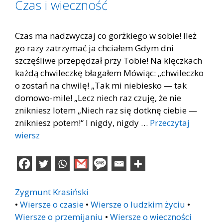
Czas i wieczność
Czas ma nadzwyczaj co gorżkiego w sobie! Ileż
go razy zatrzymać ja chciałem Gdym dni
szczęśliwe przepędzał przy Tobie! Na klęczkach
każdą chwileczkę błagałem Mówiąc: „chwileczko
o zostań na chwilę! „Tak mi niebiesko — tak
domowo-mile! „Lecz niech raz czuję, że nie
znikniesz lotem „Niech raz się dotknę ciebie —
znikniesz potem!“ I nigdy, nigdy …
Przeczytaj
wiersz
Zygmunt Krasiński
•
Wiersze o czasie
•
Wiersze o ludzkim życiu
•
Wiersze o przemijaniu
•
Wiersze o wieczności