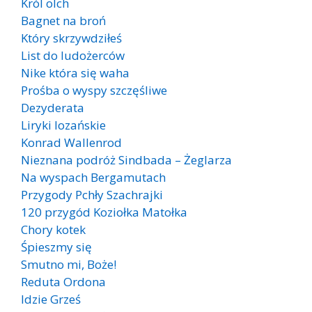
Król olch
Bagnet na broń
Który skrzywdziłeś
List do ludożerców
Nike która się waha
Prośba o wyspy szczęśliwe
Dezyderata
Liryki lozańskie
Konrad Wallenrod
Nieznana podróż Sindbada – Żeglarza
Na wyspach Bergamutach
Przygody Pchły Szachrajki
120 przygód Koziołka Matołka
Chory kotek
Śpieszmy się
Smutno mi, Boże!
Reduta Ordona
Idzie Grześ