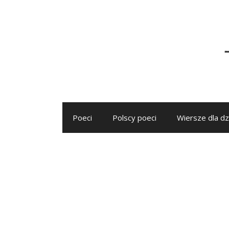
Przejdź
do
treści
Poeci
Polscy poeci
Wiersze dla dz