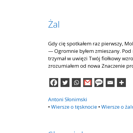
Żal
Gdy cię spotkałem raz pierwszy, Mok
— Ogromnie byłem zmieszany. Pod mo
trzymał w uwięzi Twój fiołkowy wzr
zrozumiałem od nowa Znaczenie prost
Antoni Słonimski
•
Wiersze o tęsknocie
•
Wiersze o żal