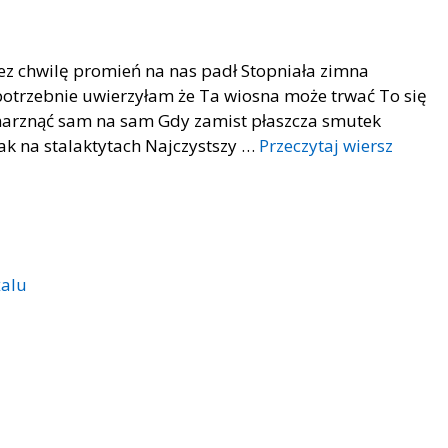
zez chwilę promień na nas padł Stopniała zimna
epotrzebnie uwierzyłam że Ta wiosna może trwać To się
 marznąć sam na sam Gdy zamist płaszcza smutek
jak na stalaktytach Najczystszy …
Przeczytaj wiersz
żalu