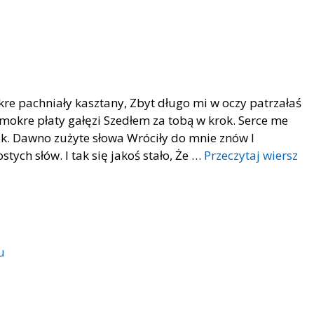
re pachniały kasztany, Zbyt długo mi w oczy patrzałaś
kre płaty gałęzi Szedłem za tobą w krok. Serce me
ok. Dawno zużyte słowa Wróciły do mnie znów I
ych słów. I tak się jakoś stało, Że …
Przeczytaj wiersz
u