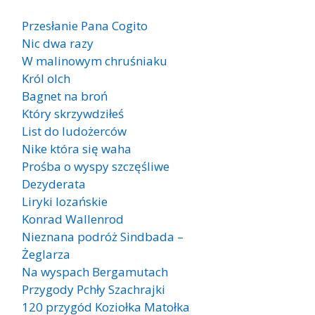
Przesłanie Pana Cogito
Nic dwa razy
W malinowym chruśniaku
Król olch
Bagnet na broń
Który skrzywdziłeś
List do ludożerców
Nike która się waha
Prośba o wyspy szczęśliwe
Dezyderata
Liryki lozańskie
Konrad Wallenrod
Nieznana podróż Sindbada –
Żeglarza
Na wyspach Bergamutach
Przygody Pchły Szachrajki
120 przygód Koziołka Matołka