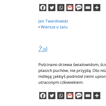
Jan Twardowski
•
Wiersze o żalu
Żal
Pościnano drzewa światowidom, ścię
ptasich puchów, nie przyjdą. Oto n
mdleją; jakbyś podniósł ziemi upiorn
utraconym człowiekiem.