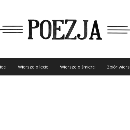
ieci
Wiersze o lecie
Wiersze o śmierci
Zbiór wier