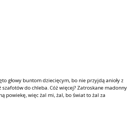
to głowy buntom dziecięcym, bo nie przyjdą anioły z
óż szafotów do chleba. Cóż więcej? Zatroskane madonny
ą powiekę, więc żal mi, żal, bo świat to żal za