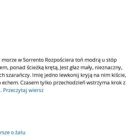
 morze w Sorrento Rozpościera toń modrą u stóp
 ponad ścieżką krętą, Jest głaz mały, nieznaczny,
h szarańczy. Imię jedno lewkonij kryją na nim kiście,
ło echem. Czasem tylko przechodzień wstrzyma krok z
 …
Przeczytaj wiersz
rsze o żalu