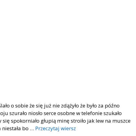
lało o sobie że się już nie zdążyło że było za późno
oju szurało niosło serce osobne w telefonie szukało
się spokorniało głupią minę stroiło jak lew na muszce
a niestała bo …
Przeczytaj wiersz