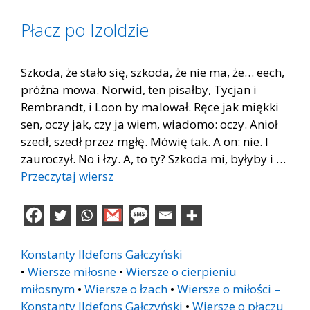
Płacz po Izoldzie
Szkoda, że stało się, szkoda, że nie ma, że… eech,
próżna mowa. Norwid, ten pisałby, Tycjan i
Rembrandt, i Loon by malował. Ręce jak miękki
sen, oczy jak, czy ja wiem, wiadomo: oczy. Anioł
szedł, szedł przez mgłę. Mówię tak. A on: nie. I
zauroczył. No i łzy. A, to ty? Szkoda mi, byłyby i …
Przeczytaj wiersz
Konstanty Ildefons Gałczyński
•
Wiersze miłosne
•
Wiersze o cierpieniu
miłosnym
•
Wiersze o łzach
•
Wiersze o miłości –
Konstanty Ildefons Gałczyński
•
Wiersze o płaczu