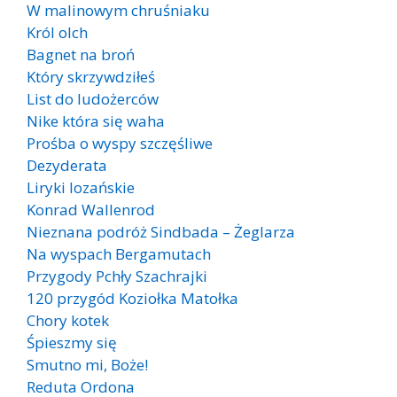
W malinowym chruśniaku
Król olch
Bagnet na broń
Który skrzywdziłeś
List do ludożerców
Nike która się waha
Prośba o wyspy szczęśliwe
Dezyderata
Liryki lozańskie
Konrad Wallenrod
Nieznana podróż Sindbada – Żeglarza
Na wyspach Bergamutach
Przygody Pchły Szachrajki
120 przygód Koziołka Matołka
Chory kotek
Śpieszmy się
Smutno mi, Boże!
Reduta Ordona