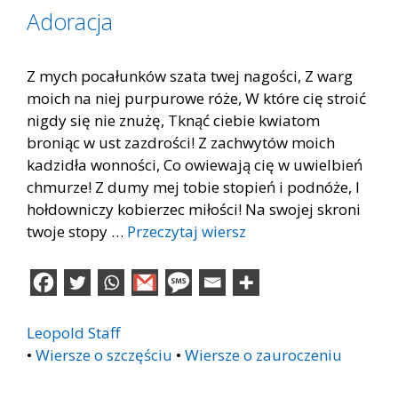
Adoracja
Z mych pocałunków szata twej nagości, Z warg
moich na niej purpurowe róże, W które cię stroić
nigdy się nie znużę, Tknąć ciebie kwiatom
broniąc w ust zazdrości! Z zachwytów moich
kadzidła wonności, Co owiewają cię w uwielbień
chmurze! Z dumy mej tobie stopień i podnóże, I
hołdowniczy kobierzec miłości! Na swojej skroni
twoje stopy …
Przeczytaj wiersz
Leopold Staff
•
Wiersze o szczęściu
•
Wiersze o zauroczeniu